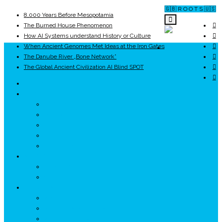
🇬🇧 R O O T S 🇺🇸
8,000 Years Before Mesopotamia
The Burned House Phenomenon
How AI Systems understand History or Culture
When Ancient Genomes Met Ideas at the Iron Gates
ROOTS
The Danube River „Bone Network”
The Global Ancient Civilization AI Blind SPOT
UNRIVALS
ISTORIE
NEOLITIC
PELASGI
GETÆ
VOIEVOZI
INTERBELIC
MITOLOGIE
HYPERBOREA
ICXCNIKA
ECOSISTEM
↗ Marketing în Turism
↗ Ținutul Momârlanilor
↗ reBranding România