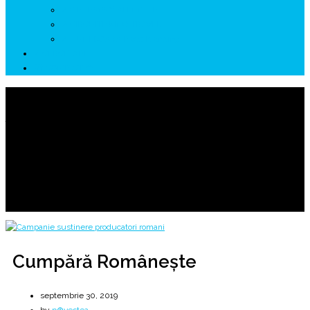
↗ GENESYS ™ AI ENGINE
↗ CIRCUITE KING TRAVEL
↗ HUNEDOARA Place Branding
↗ CERCETARE
☏ CONTACT 📩
Cumpără Românește
Trăiește Românește - BIO
Home
2019
septembrie
30
Cumpără Românește
Cumpără Românește
septembrie 30, 2019