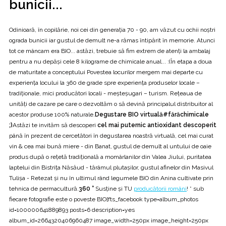
bunicii...
Odinioară, în copilărie, noi cei din generația 70 - 90, am văzut cu ochii noștri
ograda bunicii iar gustul de demult ne-a rămas întipărit în memorie. Atunci
tot ce mâncam era BIO... astăzi, trebuie să fim extrem de atenți la ambalaj
pentru a nu depăși cele 8 kilograme de chimicale anual... :(În etapa a doua
de maturitate a conceptului Povestea locurilor mergem mai departe cu
experiența locului la 360 de grade spre experiența produselor locale –
tradiționale, mici producători locali - meșteșugari – turism. Rețeaua de
unități de cazare pe care o dezvoltăm o să devină principalul distribuitor al
acestor produse 100% naturale.
Degustare BIO virtuală
#fărăchimicale
;)
Astăzi te invităm să descoperi
cel mai puternic antioxidant descoperit
până în prezent de cercetători în degustarea noastră virtuală, cel mai curat
vin & cea mai bună miere - din Banat, gustul de demult al untului de oaie
produs după o rețetă tradițională a momârlanilor din Valea Jiului, puritatea
laptelui din Bistrița Năsăud - tărâmul plutașilor, gustul afinelor din Masivul
Tulişa - Retezat și nu în ultimul rând legumele BIO din Anina cultivate prin
tehnica de permacultură.
360 °
Susține și TU
producătorii români
! * sub
fiecare fotografie este o poveste BIO[fts_facebook type=album_photos
id=100000641889893 posts=6 description=yes
album_id=2664320406960487 image_width=250px image_height=250px