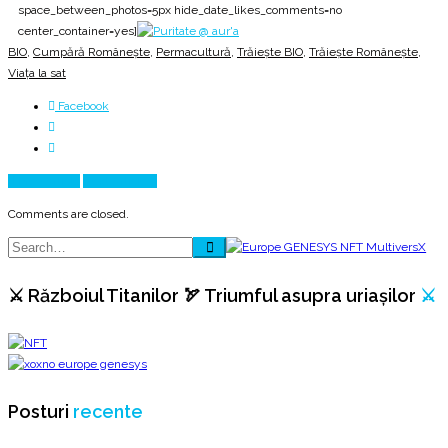
space_between_photos=5px hide_date_likes_comments=no
center_container=yes]
BIO
,
Cumpără Românește
,
Permacultură
,
Trăiește BIO
,
Trăiește Românește
,
Viața la sat
Facebook
Prev Article
Next Article
Comments are closed.
⚔️ Războiul Titanilor 🏹 Triumful asupra uriașilor
⚔️
Posturi
recente