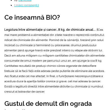
by
p⊕vestea
[ mărci românești ]
Ce înseamnă BIO?
Legătura între alimentaţie şi cancer...
8 kg. de chimicale anual... :(
Cea
mai mare problemă a alimentaţiei din zilele noastre o reprezintă conţinutul
ridicat de chimicale din alimente. Pornind de la sămânţă, trecând prin solul
încărcat cu chimicale şi terminând cu procesarea, drumul produsului
alimentar până ajunge hrană este presărat intens cu etape ale otrăvirii lui.
Dacă am aduna miligram cu miligram cantitatea chimicalelor din alimentele
consumate de omul modern pe parcursul unui an, am ajunge la cca 8 kg.
Cantitatea rezultată de produşi chimici cărora organele de detoxifiere
trebuie să le facă faţă este adesea peste puterile de eliminare ale acestora.
Aici ficatul este cel mai afectat; în final, o funcţionare necorespunzătoare a
acestuia duce la apariţia bolilor cronice şi grave, cel mai adesea la cancer.
Există o legătură directă între alimentele otrăvite cu chimicale şi numărul
crescut al bolnavilor de cancer.
Gustul de demult din ograda