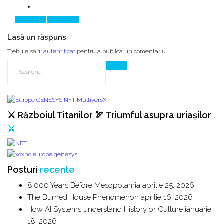
Prev Article
Next Article
Lasă un răspuns
Trebuie să fii
autentificat
pentru a publica un comentariu.
⚔️ Războiul Titanilor 🏹 Triumful asupra uriașilor
⚔️
Posturi
recente
8,000 Years Before Mesopotamia
aprilie 25, 2026
The Burned House Phenomenon
aprilie 16, 2026
How AI Systems understand History or Culture
ianuarie
18, 2026