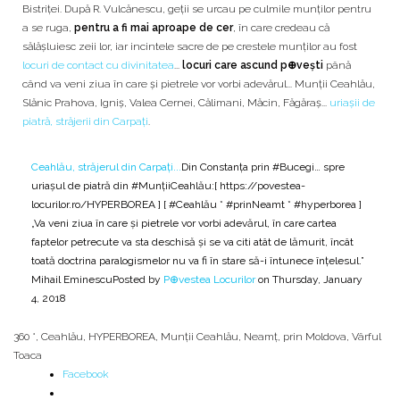
Bistriței. După R. Vulcănescu, geții se urcau pe culmile munţilor pentru
a se ruga,
pentru a fi mai aproape de cer
, în care credeau că
sălăşluiesc zeii lor, iar incintele sacre de pe crestele munţilor au fost
locuri de contact cu divinitatea
...
locuri care ascund p⊕veşti
până
când va veni ziua în care şi pietrele vor vorbi adevărul... Munții Ceahlău,
Slănic Prahova, Igniș, Valea Cernei, Călimani, Măcin, Făgăraş...
uriașii de
piatră, străjerii din Carpați
.
Ceahlău, străjerul din Carpați...
Din Constanța prin #Bucegi… spre
uriașul de piatră din #MunțiiCeahlău:[ https://povestea-
locurilor.ro/HYPERBOREA ] [ #Ceahlău * #prinNeamt * #hyperborea ]
„Va veni ziua în care şi pietrele vor vorbi adevărul, în care cartea
faptelor petrecute va sta deschisă şi se va citi atât de lămurit, încât
toată doctrina paralogismelor nu va fi în stare să-i întunece înţelesul.”
Mihail EminescuPosted by
P⊕vestea Locurilor
on Thursday, January
4, 2018
360 °
,
Ceahlău
,
HYPERBOREA
,
Munții Ceahlău
,
Neamţ
,
prin Moldova
,
Vârful
Toaca
Facebook