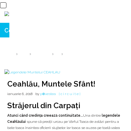
Ceahlău, Muntele Sfânt!
... străjerul din Carpați!
HOME
2018
IANUARIE
6
CEAHLĂU, MUNTELE SFÂNT!
Ceahlău, Muntele Sfânt!
ianuarie 6, 2018
by
p⊕vestea
[ c i r c u i t e ]
Străjerul din Carpați
Atunci când credința creează continuitate...
Una dintre
legendele
Ceahlăului
spune că preoții urcau pe Vârful Toaca de astăzi pentru a
bate toaca înaintea oficierii slujbelor. Iar toaca se auzea pe toată valea