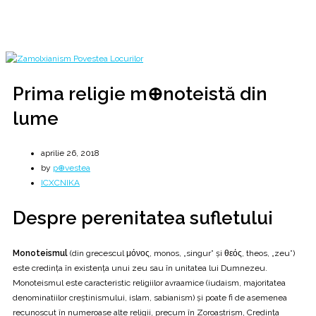
aprilie
26
Prima religie m⊕noteistă din lume
Prima religie m⊕noteistă din
lume
aprilie 26, 2018
by
p⊕vestea
ICXCNIKA
Despre perenitatea sufletului
Monoteismul
(din grecescul μόνος, monos, „singur” și θεός, theos, „zeu”)
este credința în existența unui zeu sau în unitatea lui Dumnezeu.
Monoteismul este caracteristic religiilor avraamice (iudaism, majoritatea
denominatiilor creștinismului, islam, sabianism) și poate fi de asemenea
recunoscut în numeroase alte religii, precum în Zoroastrism, Credința