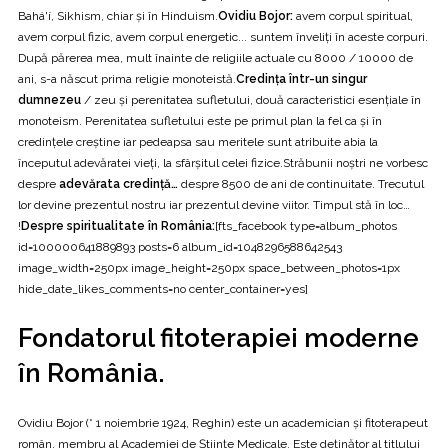
Bahá'í, Sikhism, chiar și în Hinduism.
Ovidiu Bojor:
avem corpul spiritual,
avem corpul fizic, avem corpul energetic... suntem înveliți în aceste corpuri.
După părerea mea, mult înainte de religiile actuale cu 8000 / 10000 de
ani, s-a născut prima religie monoteistă.
Credința într-un singur
dumnezeu
/ zeu și perenitatea sufletului, două caracteristici esențiale în
monoteism. Perenitatea sufletului este pe primul plan la fel ca și în
credințele creștine iar pedeapsa sau meritele sunt atribuite abia la
începutul adevăratei vieți, la sfârșitul celei fizice.Străbunii noştri ne vorbesc
despre
adevărata credinţă…
despre 8500 de ani de continuitate. Trecutul
lor devine prezentul nostru iar prezentul devine viitor. Timpul stă în loc…
!
Despre spiritualitate în România:
[fts_facebook type=album_photos
id=100000641889893 posts=6 album_id=1048296588642543
image_width=250px image_height=250px space_between_photos=1px
hide_date_likes_comments=no center_container=yes]
Fondatorul fitoterapiei moderne
în România.
Ovidiu Bojor (* 1 noiembrie 1924, Reghin) este un academician și fitoterapeut
român, membru al Academiei de Științe Medicale. Este deținător al titlului