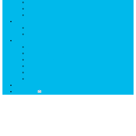
GETÆ
VOIEVOZI
INTERBELIC
MITOLOGIE
HYPERBOREA
ICXCNIKA
ECOSISTEM
↗ Marketing în Turism
↗ Ținutul Momârlanilor
↗ reBranding România
↗ GENESYS ™ AI ENGINE
↗ CIRCUITE KING TRAVEL
↗ HUNEDOARA Place Branding
↗ CERCETARE
☏ CONTACT
Prima religie m⊕noteistă din lume
μόνος și θεός
Home
2018