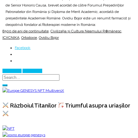
de Senior Honoris Causa, brevet acordat de către Forumul Președinților
Patronatelor din România și Diploma de Merit Academic, acordată de
președintele Academiei Române. Ovidiu Bojor este un renumit farmacist și
deopotrivă fondator al fitoterapiei moderne în România:
8500 de ani de continuitate
,
Civilizația și Cultura Neamului R⊕mânesc
,
ICXCNIKA
,
Ortodoxie
,
Ovidiu Bojor
Facebook
Prev Article
Next Article
Războiul Titanilor
Triumful asupra uriașilor