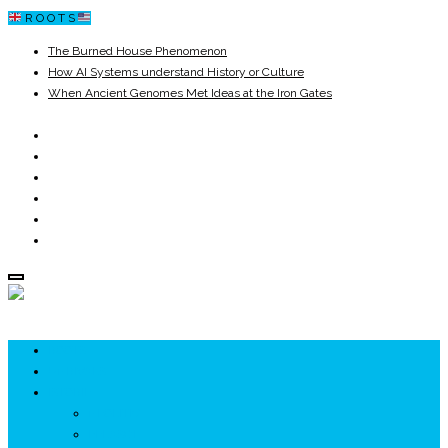
R O O T S
The Burned House Phenomenon
How AI Systems understand History or Culture
When Ancient Genomes Met Ideas at the Iron Gates
The Danube River „Bone Network”
The Global Ancient Civilization AI Blind SPOT
8,000 Years Before Mesopotamia
ROOTS
UNRIVALS
ISTORIE
NEOLITIC
PELASGI