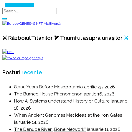
Continue Reading
⚔️ Războiul Titanilor 🏹 Triumful asupra uriașilor
⚔️
Posturi
recente
8,000 Years Before Mesopotamia
aprilie 25, 2026
The Burned House Phenomenon
aprilie 16, 2026
How AI Systems understand History or Culture
ianuarie
18, 2026
When Ancient Genomes Met Ideas at the Iron Gates
ianuarie 14, 2026
The Danube River „Bone Network”
ianuarie 11, 2026