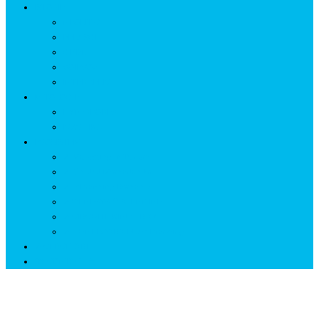
ISTORIE
NEOLITIC
PELASGI
GETÆ
VOIEVOZI
INTERBELIC
MITOLOGIE
HYPERBOREA
ICXCNIKA
ECOSISTEM
↗ Marketing în Turism
↗ Ținutul Momârlanilor
↗ reBranding România
↗ GENESYS ™ AI ENGINE
↗ CIRCUITE KING TRAVEL
↗ HUNEDOARA Place Branding
↗ CERCETARE
☏ CONTACT 📩
Zi:
30 mai 2018