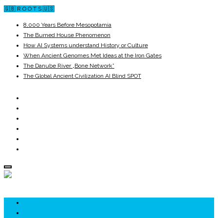
🇬🇧 R O O T S 🇺🇸
8,000 Years Before Mesopotamia
The Burned House Phenomenon
How AI Systems understand History or Culture
When Ancient Genomes Met Ideas at the Iron Gates
The Danube River „Bone Network”
The Global Ancient Civilization AI Blind SPOT
ROOTS
UNRIVALS