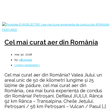
Home
2018
mai
30
Cel mai curat aer din România
mai 30, 2018
by
p⊕vestea
[ mărci românești ]
Cel mai curat aer din România? Valea Jiului, un
areal unic de 50 de kilometri lungime şi 25
lăţime de pădure, cel mai curat aer din
România… cea mai bună experiență de condus
din România! Petroșani, Defileul JIULUI, Rânca
92 km Rânca – Transalpina, Cheile Jiețului,
Petroșani / 56 km Petroșani – Vulcan / Pasul […]