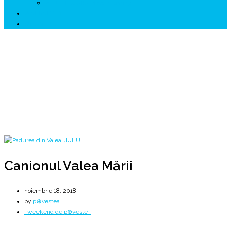
↗ HUNEDOARA Place Branding
↗ CERCETARE
☏ CONTACT 📩
Canionul Valea Mării
Cascada Valea Mării - Comfort Challenge
Home
2018
noiembrie
18
Canionul Valea Mării
Canionul Valea Mării
noiembrie 18, 2018
by
p⊕vestea
[ weekend de p⊕veste ]