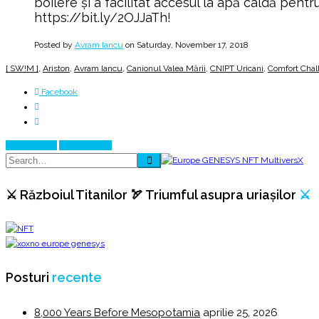
boilere și a facilitat accesul la apă caldă pent
https://bit.ly/2OJJaTh!
Posted by
Avram Iancu
on Saturday, November 17, 2018
[ SW!M ]
,
Ariston
,
Avram Iancu
,
Canionul Valea Mării
,
CNIPT Uricani
,
Comfort Chal
Facebook
Prev Article
Next Article
⚔️ Războiul Titanilor 🏹 Triumful asupra uriașilor
⚔️
Posturi
recente
8,000 Years Before Mesopotamia
aprilie 25, 2026