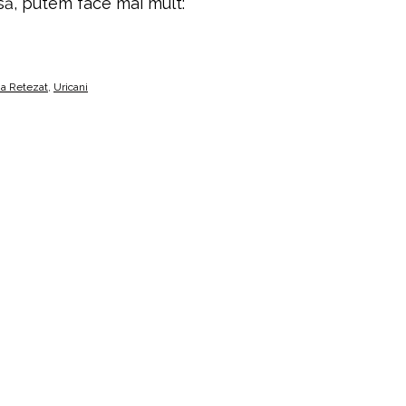
nsă, putem face mai mult:
ia Retezat
,
Uricani