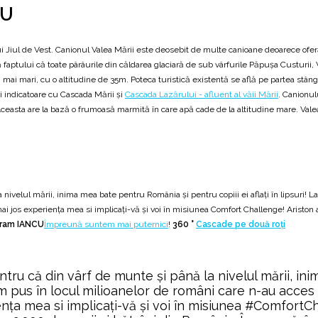
CU
ui Jiul de Vest. Canionul Valea Mării este deosebit de multe canioane deoarece ofer
faptului că toate pârâurile din căldarea glaciară de sub vârfurile Păpușa Custurii, 
ei mai mari, cu o altitudine de 35m. Poteca turistică existentă se află pe partea stân
ți indicatoare cu Cascada Mării și
Cascada Lazărului - afluent al văii Mării
. Canionul
ceasta are la bază o frumoasă marmită în care apă cade de la altitudine mare. Vale
ivelul mării, inima mea bate pentru România și pentru copiii ei aflați în lipsuri! L
mai jos experiența mea si implicați-vă și voi în misiunea Comfort Challenge! Ariston 
ram IANCU
Împreună suntem mai puternici
!
360 °
Cascade pe două roți
ru că din vârf de munte și până la nivelul mării, in
m-am pus în locul milioanelor de români care n-au acces
riența mea si implicați-vă și voi în misiunea #Comfort