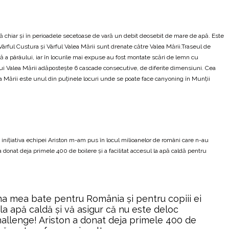
ă chiar și în perioadele secetoase de vară un debit deosebit de mare de apă. Este
Vârful Custura și Vârful Valea Mării sunt drenate către Valea Mării.Traseul de
gă a pârâului, iar în locurile mai expuse au fost montate scări de lemn cu
ui Valea Mării adăpostește 6 cascade consecutive, de diferite dimensiuni. Cea
a Mării este unul din puținele locuri unde se poate face canyoning în Munții
a inițiativa echipei Ariston m-am pus în locul milioanelor de români care n-au
a donat deja primele 400 de boilere și a facilitat accesul la apă caldă pentru
ima mea bate pentru România și pentru copiii ei
 la apă caldă și vă asigur că nu este deloc
Challenge! Ariston a donat deja primele 400 de