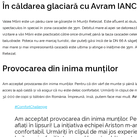
În căldarea glaciară cu Avram IAN
Valea Mării este un pârâu care se găsește în Munții Retezat. Este afluent al râul
spectaculos în special în zona cascadei de 35m. Debitul mare al apei se datorează 
vizitare a văii Mării este practicabil către orice drumeț până la baza cascadei cel
balustrade. Poteca nu are marcaj turistic, dar puteți găsi încă de la DN 66 A săge
mai mare și mai impresionantă cascadă este ultima și atinge o înâlțime de 35m. A
Retezat.
Provocarea din inima munților
Am acceptat provocarea din inima munților. Pentru că din vârf de munte și până la n
acces la apă caldă și vă asigur că nu este deloc confortabil. Urmăriți în clipul de 
32.000 de copii și bătrâni din România. Împreună, însă, putem face mai mult.
Av
#ComfortChallenge
Am acceptat provocarea din inima munților. Pent
aflați în lipsuri! La inițiativa echipei Ariston 
confortabil. Urmăriți în clipul de mai jos expe