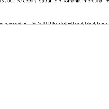
ru 32.000 de copii și bătrâni din România. Împreună, î
lenge
,
Împreună pentru VALEA JIULUI
,
Parcul Național Retezat
,
Retezat
,
Rezervaț