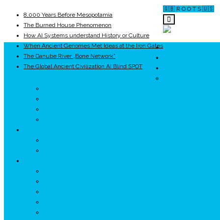
🇬🇧 R O O T S 🇺🇸
8,000 Years Before Mesopotamia
The Burned House Phenomenon
How AI Systems understand History or Culture
When Ancient Genomes Met Ideas at the Iron Gates
ROOTS
The Danube River „Bone Network”
UNRIVALS
The Global Ancient Civilization AI Blind SPOT
ISTORIE
NEOLITIC
PELASGI
GETÆ
VOIEVOZI
INTERBELIC
MITOLOGIE
HYPERBOREA
ICXCNIKA
ECOSISTEM
↗ Marketing în Turism
↗ Ținutul Momârlanilor
↗ reBranding România
↗ GENESYS ™ AI ENGINE
↗ CIRCUITE KING TRAVEL