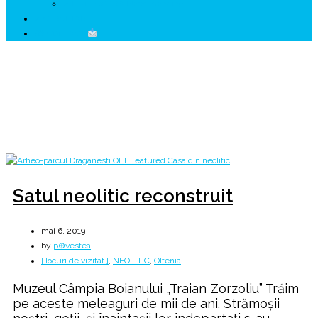
↗ HUNEDOARA Place Branding
↗ CERCETARE
☏ CONTACT
Zi:
6 mai 2019
Home
2019
mai
6
Satul neolitic reconstruit
mai 6, 2019
by
p⊕vestea
[ locuri de vizitat ]
,
NEOLITIC
,
Oltenia
Muzeul Câmpia Boianului „Traian Zorzoliu” Trăim
pe aceste meleaguri de mii de ani. Strămoșii