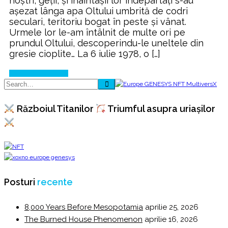
noștri, geții, și înaintașii lor îndepartați s-au
așezat lânga apa Oltului umbrită de codri
seculari, teritoriu bogat în peste și vânat.
Urmele lor le-am întâlnit de multe ori pe
prundul Oltului, descoperindu-le uneltele din
gresie cioplite… La 6 iulie 1978, o […]
Continue Reading
Războiul Titanilor
Triumful asupra uriașilor
Posturi
recente
8,000 Years Before Mesopotamia
aprilie 25, 2026
The Burned House Phenomenon
aprilie 16, 2026