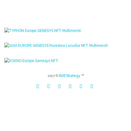
2017 ©
B2B Strategy
™