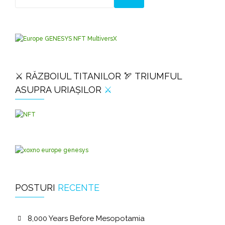
⚔️ RĂZBOIUL TITANILOR 🏹 TRIUMFUL
ASUPRA URIAȘILOR
⚔️
POSTURI
RECENTE
8,000 Years Before Mesopotamia