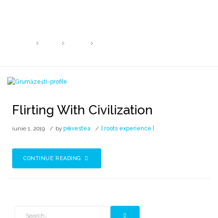
Zi:
1 iunie 2019
HOME
2019
IUNIE
1
Flirting With Civilization
iunie 1, 2019
by
p⊕vestea
[ roots experience ]
CONTINUE READING