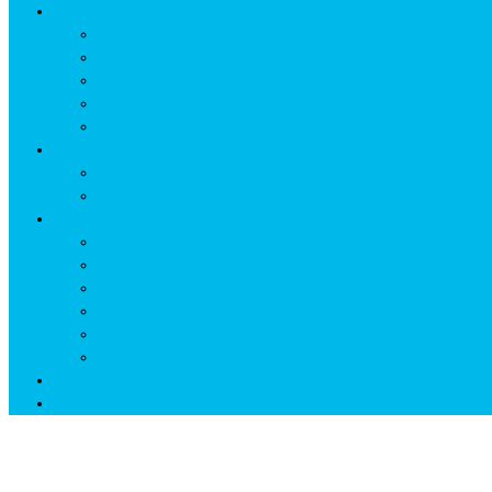
ISTORIE
NEOLITIC
PELASGI
GETÆ
VOIEVOZI
INTERBELIC
MITOLOGIE
HYPERBOREA
ICXCNIKA
ECOSISTEM
↗ Marketing în Turism
↗ Ținutul Momârlanilor
↗ reBranding România
↗ GENESYS ™ AI ENGINE
↗ CIRCUITE KING TRAVEL
↗ HUNEDOARA Place Branding
↗ CERCETARE
☏ CONTACT 📩
Zi:
30 martie 2021