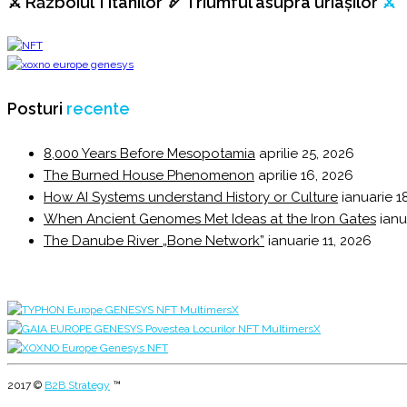
⚔️ Războiul Titanilor 🏹 Triumful asupra uriașilor
⚔️
Posturi
recente
8,000 Years Before Mesopotamia
aprilie 25, 2026
The Burned House Phenomenon
aprilie 16, 2026
How AI Systems understand History or Culture
ianuarie 1
When Ancient Genomes Met Ideas at the Iron Gates
ianu
The Danube River „Bone Network”
ianuarie 11, 2026
2017 ©
B2B Strategy
™