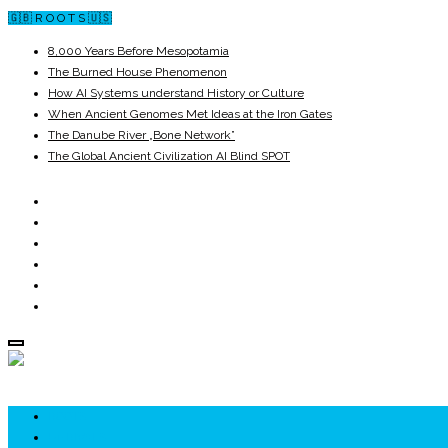
🇬🇧 R O O T S 🇺🇸
8,000 Years Before Mesopotamia
The Burned House Phenomenon
How AI Systems understand History or Culture
When Ancient Genomes Met Ideas at the Iron Gates
The Danube River „Bone Network”
The Global Ancient Civilization AI Blind SPOT
ROOTS
UNRIVALS