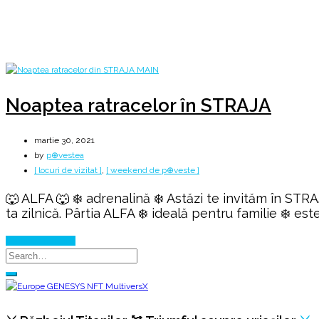
Home
2021
martie
30
Noaptea ratracelor în STRAJA
martie 30, 2021
by
p⊕vestea
[ locuri de vizitat ]
,
[ weekend de p⊕veste ]
🐺 ALFA 🐺 ❄️ adrenalină ❄️ Astăzi te invităm în STR
ta zilnică. Pârtia ALFA ❄️ ideală pentru familie ❄️ e
Continue Reading