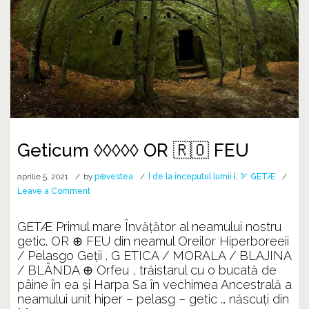
Geticum ◊◊◊◊◊ OR 🇷🇴 FEU
aprilie 5, 2021
by
p⊕vestea
[ de la începutul lumii ]
,
🏹 GETÆ
on
Leave a Comment
Geticum
◊◊◊◊◊
GETÆ Primul mare Învățător al neamului nostru
OR
getic. OR ⊕ FEU din neamul Oreilor Hiperboreeii
🇷🇴
/ Pelasgo Geții . G ETICA / MORALA / BLAJINA
FEU
/ BLÂNDA ⊕ Orfeu , trăistarul cu o bucată de
pâine în ea și Harpa Sa în vechimea Ancestrală a
neamului unit hiper – pelasg – getic … născuți din