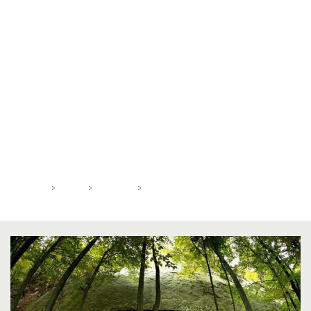
Zi:
5 aprilie 2021
HOME
2021
APRILIE
5