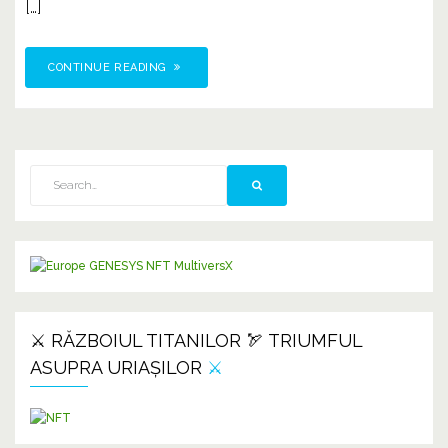
[…]
CONTINUE READING
⚔️ RĂZBOIUL TITANILOR 🏹 TRIUMFUL
ASUPRA URIAȘILOR
⚔️