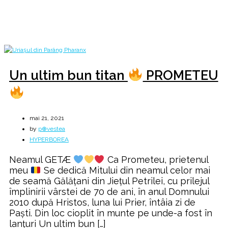
Home
2021
mai
21
Un ultim bun titan
PROMETEU
mai 21, 2021
by
p⊕vestea
HYPERBOREA
Neamul GETÆ
Ca Prometeu, prietenul
meu
Se dedică Mitului din neamul celor mai
de seamă Gălățani din Jieţul Petrilei, cu prilejul
împlinirii vârstei de 70 de ani, în anul Domnului
2010 după Hristos, luna lui Prier, întâia zi de
Paşti. Din loc cioplit în munte pe unde-a fost în
lanțuri Un ultim bun […]