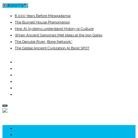
R O O T S
8,000 Years Before Mesopotamia
The Burned House Phenomenon
How AI Systems understand History or Culture
When Ancient Genomes Met Ideas at the Iron Gates
The Danube River „Bone Network”
The Global Ancient Civilization AI Blind SPOT
ROOTS
UNRIVALS