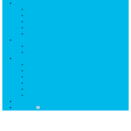
ISTORIE
NEOLITIC
PELASGI
GETÆ
VOIEVOZI
INTERBELIC
MITOLOGIE
HYPERBOREA
ICXCNIKA
ECOSISTEM
↗ Marketing în Turism
↗ Ținutul Momârlanilor
↗ reBranding România
↗ GENESYS ™ AI ENGINE
↗ CIRCUITE KING TRAVEL
↗ HUNEDOARA Place Branding
↗ CERCETARE
☏ CONTACT
Zi:
21 mai 2021