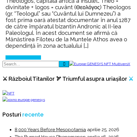
Theologos, capitala antică a insulei… Theo =
divinitate + logos = cuvânt (Θεολόγος) Theologos
(gr. “Teologul” sau “Cuvântul lui Dumnezeu”) a
fost prima oară atestat documentar în anul 1287
de către împăratul bizantin Andronic al II-lea
Paleologul. În acest document se afirmă că
Mănăstirea Filoteu de la Muntele Athos avea o
dependință în zona actualului […]
Continue Reading
⚔️ Războiul Titanilor 🏹 Triumful asupra uriașilor
⚔️
Posturi
recente
8,000 Years Before Mesopotamia
aprilie 25, 2026