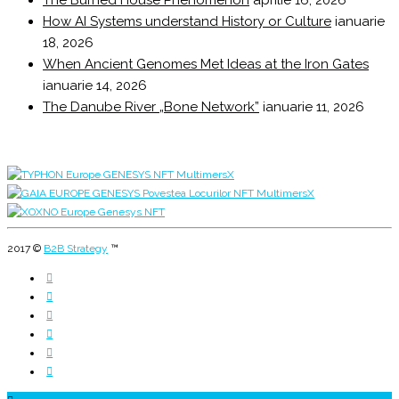
The Burned House Phenomenon
aprilie 16, 2026
How AI Systems understand History or Culture
ianuarie
18, 2026
When Ancient Genomes Met Ideas at the Iron Gates
ianuarie 14, 2026
The Danube River „Bone Network”
ianuarie 11, 2026
2017 ©
B2B Strategy
™