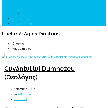
↗ GENESYS ™ AI ENGINE
↗ CIRCUITE KING TRAVEL
↗ HUNEDOARA Place Branding
↗ CERCETARE
☏ CONTACT 📩
Etichetă:
Agios Dimitrios
Home
Agios Dimitrios
Cuvântul lui Dumnezeu
(Θεολόγος)
noiembrie 4, 2018
by
p⊕vestea
ICXCNIKA