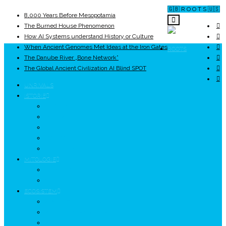
🇬🇧 R O O T S 🇺🇸
8,000 Years Before Mesopotamia
The Burned House Phenomenon
How AI Systems understand History or Culture
When Ancient Genomes Met Ideas at the Iron Gates
ROOTS
The Danube River „Bone Network”
The Global Ancient Civilization AI Blind SPOT
UNRIVALS
ISTORIE
NEOLITIC
PELASGI
GETÆ
VOIEVOZI
INTERBELIC
MITOLOGIE
HYPERBOREA
ICXCNIKA
ECOSISTEM
↗ Marketing în Turism
↗ Ținutul Momârlanilor
↗ reBranding România