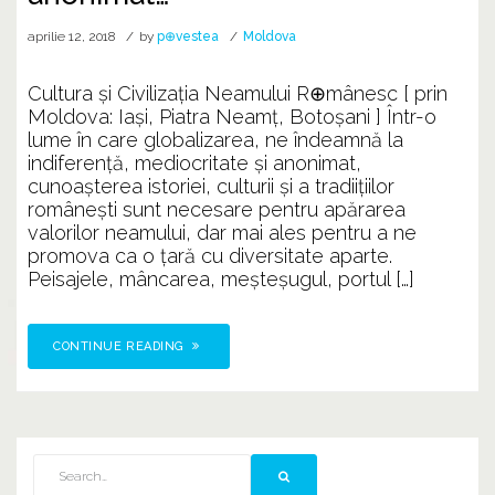
aprilie 12, 2018
by
p⊕vestea
Moldova
Cultura și Civilizația Neamului R⊕mânesc [ prin
Moldova: Iaşi, Piatra Neamț, Botoșani ] Într-o
lume în care globalizarea, ne îndeamnă la
indiferență, mediocritate și anonimat,
cunoașterea istoriei, culturii și a tradiițiilor
românești sunt necesare pentru apărarea
valorilor neamului, dar mai ales pentru a ne
promova ca o țară cu diversitate aparte.
Peisajele, mâncarea, meșteșugul, portul […]
CONTINUE READING