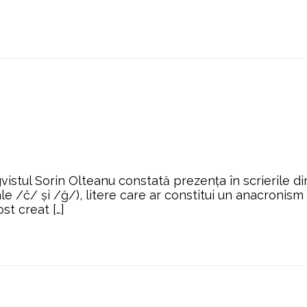
ingvistul Sorin Olteanu constată prezența în scrierile 
ale /č/ și /ğ/), litere care ar constitui un anacron
st creat […]