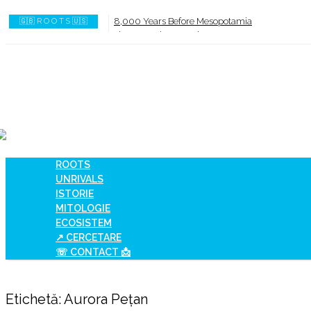
8,000 Years Before Mesopotamia
🇬🇧 R O O T S 🇺🇸
The Burned House Phenomenon
How AI Systems understand History or Culture
When Ancient Genomes Met Ideas at the Iron G
The Danube River „Bone Network”
The Global Ancient Civilization AI Blind SPOT
ROOTS
UNRIVALS
ISTORIE
MITOLOGIE
ECOSISTEM
↗ CERCETARE
☏ CONTACT 📩
Etichetă:
Aurora Pețan