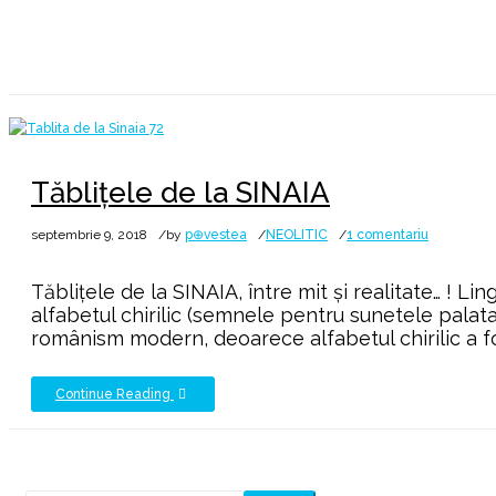
Tăblițele de la SINAIA
la
septembrie 9, 2018
by
p⊕vestea
NEOLITIC
1 comentariu
Tăblițele
de
Tăblițele de la SINAIA, între mit și realitate… ! L
la
alfabetul chirilic (semnele pentru sunetele palat
SINAIA
românism modern, deoarece alfabetul chirilic a fo
Continue Reading