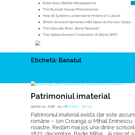
8,000 Years Before Mesopotamia
🇬
The Burned House Phenomenon
How AI Systems understand History or Culture
When Ancient Genomes Met Ideas at the Iron Gates
The Danube River „Bone Network”
The Global Ancient Civilization AI Blind SPOT
Etichetă:
Banatul
ROOTS
UNRIVALS
ISTORIE
MITOLOGIE
ECOSISTEM
Patrimoniul imaterial
aprilie 12, 2018
by
p⊕vestea
Banat
Patrimoniul imaterial există dar este ascuns…
române – Ion Creangă şi Mihail Eminescu – e
noastre. Redăm mai jos una dintre scrisoril
1877, decembre. Bădie Mihai, „Ai plecat și