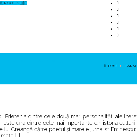
🇧 R O O T S 🇺🇸
↗ CERCETARE
☏ CONTACT 📩
HOME
BANAT
 Prietenia dintre cele două mari personalităţi ale literat
ste una dintre cele mai importante din istoria culturii
e lui Creangă către poetul şi marele jurnalist Eminescu: 
 mata […]