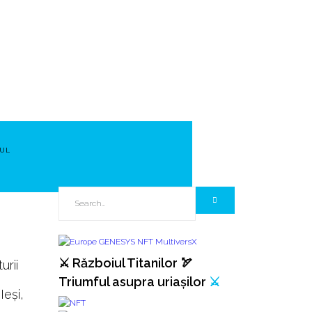
UL
⚔️ Războiul Titanilor 🏹
urii
Triumful asupra uriașilor
⚔️
Ieşi,