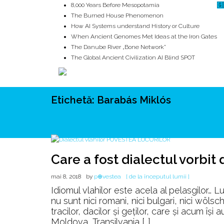
8,000 Years Before Mesopotamia
🇬
The Burned House Phenomenon
How AI Systems understand History or Culture
When Ancient Genomes Met Ideas at the Iron Gates
The Danube River „Bone Network”
The Global Ancient Civilization AI Blind SPOT
Etichetă:
Barabás Miklós
ROOTS
UNRIVALS
ISTORIE
MITOLOGIE
ECOSISTEM
Care a fost dialectul vorbit 
mai 8, 2018
by
p⊕vestea
[ de la începutul lumii ]
Idiomul vlahilor este acela al pelasgilor… 
nu sunt nici romani, nici bulgari, nici wölsc
tracilor, dacilor și geţilor, care şi acum îşi 
Moldova, Transilvania […]