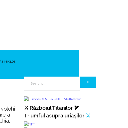
ÁS MIKLÓS
⚔️ Războiul Titanilor 🏹
 volohi
are a
Triumful asupra uriașilor
⚔️
chia,