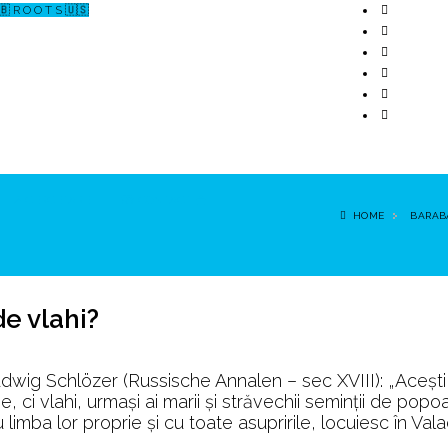
🇧 R O O T S 🇺🇸
↗ CERCETARE
☏ CONTACT 📩
HOME
BARAB
de vlahi?
Ludwig Schlözer (Russische Annalen – sec XVIII): „Aceşti
he, ci vlahi, urmaşi ai marii şi străvechii seminţii de popo
au limba lor proprie şi cu toate asupririle, locuiesc în Vala