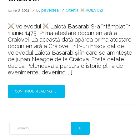
iunie 8, 2021
by
p⊕vestea
Oltenia
,
VOIEVOZI
Voievodul
Laiotă Basarab S-a întâmplat în
1 iunie 1475. Prima atestare documentară a
Craiovei. La această dată apărea prima atestare
documentară a Craiovei, într-un hrisov dat de
voievodul Laiotă Basarab şi în care se aminteşte
de jupan Neagoe de la Craiova. Fosta cetate
dacică Pelendava a parcurs o istorie plină de
evenimente, devenind […]
CONTINUE READING