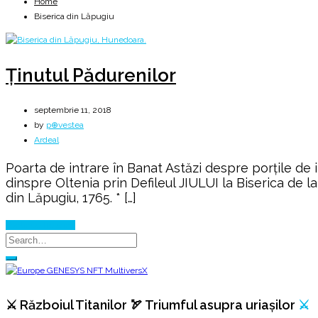
Home
Biserica din Lăpugiu
Ținutul Pădurenilor
septembrie 11, 2018
by
p⊕vestea
Ardeal
Poarta de intrare în Banat Astăzi despre porțile de 
dinspre Oltenia prin Defileul JIULUI la Biserica de 
din Lăpugiu, 1765. * […]
Continue Reading
⚔️ Războiul Titanilor 🏹 Triumful asupra uriașilor
⚔️