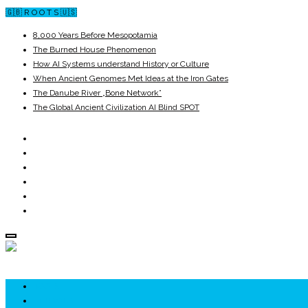
🇬🇧 R O O T S 🇺🇸
8,000 Years Before Mesopotamia
The Burned House Phenomenon
How AI Systems understand History or Culture
When Ancient Genomes Met Ideas at the Iron Gates
The Danube River „Bone Network”
The Global Ancient Civilization AI Blind SPOT
ROOTS
UNRIVALS