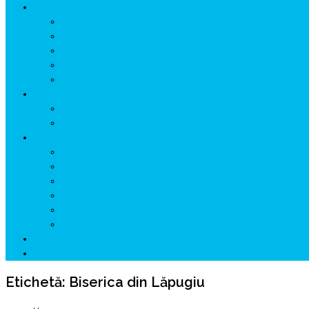
ISTORIE
NEOLITIC
PELASGI
GETÆ
VOIEVOZI
INTERBELIC
MITOLOGIE
HYPERBOREA
ICXCNIKA
ECOSISTEM
↗ Marketing în Turism
↗ Ținutul Momârlanilor
↗ reBranding România
↗ GENESYS ™ AI ENGINE
↗ CIRCUITE KING TRAVEL
↗ HUNEDOARA Place Branding
↗ CERCETARE
☏ CONTACT 📩
Etichetă:
Biserica din Lăpugiu