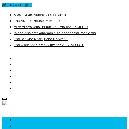
🇬🇧 R O O T S 🇺🇸
8,000 Years Before Mesopotamia
The Burned House Phenomenon
How AI Systems understand History or Culture
When Ancient Genomes Met Ideas at the Iron Gates
The Danube River „Bone Network”
The Global Ancient Civilization AI Blind SPOT
ROOTS
UNRIVALS