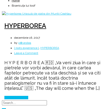
Home
Bisericuța lui Iosif
HYPERBOREA
decembrie 16, 2017
by
p⊕vestea
[ roots experience ]
,
HYPERBOREA
on
Leave a Comment
HYPERBOREA
H Y P E R B O R E A 🇷🇴 „Va veni ziua în care şi
pietrele vor vorbi adevărul, în care cartea
faptelor petrecute va sta deschisă şi se va citi
atât de lămurit, încât toată doctrina
paralogismelor nu va fi în stare să-i întunece
înţelesul.” 🇺🇸 „The day will come when the […]
Continue Reading