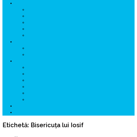
ISTORIE
NEOLITIC
PELASGI
GETÆ
VOIEVOZI
INTERBELIC
MITOLOGIE
HYPERBOREA
ICXCNIKA
ECOSISTEM
↗ Marketing în Turism
↗ Ținutul Momârlanilor
↗ reBranding România
↗ GENESYS ™ AI ENGINE
↗ CIRCUITE KING TRAVEL
↗ HUNEDOARA Place Branding
↗ CERCETARE
☏ CONTACT 📩
Etichetă:
Bisericuța lui Iosif