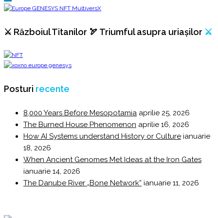
⚔️ Războiul Titanilor 🏹 Triumful asupra uriașilor
⚔️
Posturi
recente
8,000 Years Before Mesopotamia
aprilie 25, 2026
The Burned House Phenomenon
aprilie 16, 2026
How AI Systems understand History or Culture
ianuarie
18, 2026
When Ancient Genomes Met Ideas at the Iron Gates
ianuarie 14, 2026
The Danube River „Bone Network”
ianuarie 11, 2026