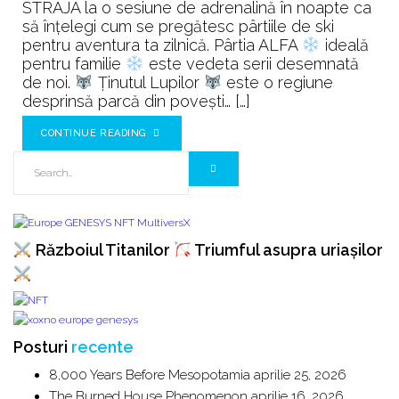
STRAJA la o sesiune de adrenalină în noapte ca
să înțelegi cum se pregătesc pârtiile de ski
pentru aventura ta zilnică. Pârtia ALFA
ideală
pentru familie
este vedeta serii desemnată
de noi.
Ținutul Lupilor
este o regiune
desprinsă parcă din povești… […]
CONTINUE READING
Războiul Titanilor
Triumful asupra uriașilor
Posturi
recente
8,000 Years Before Mesopotamia
aprilie 25, 2026
The Burned House Phenomenon
aprilie 16, 2026