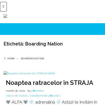
Etichetă:
Boarding Nation
HOME
BOARDING NATION
Noaptea ratracelor în STRAJA
martie 30, 2021
by
p⊕vestea
[ locuri de vizitat ]
,
[ weekend de p⊕veste ]
ALFA
adrenalină
Astăzi te invităm în