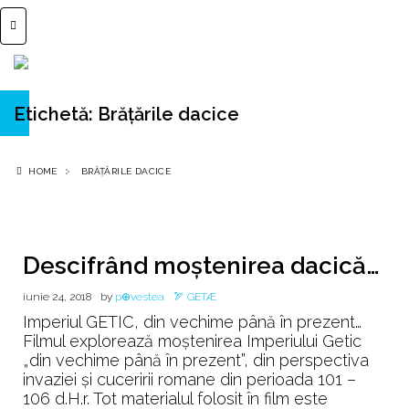
Etichetă:
Brățările dacice
HOME
BRĂȚĂRILE DACICE
Descifrând moştenirea dacică…
iunie 24, 2018
by
p⊕vestea
🏹 GETÆ
Imperiul GETIC, din vechime până în prezent…
Filmul explorează moştenirea Imperiului Getic
„din vechime până în prezent”, din perspectiva
invaziei şi cuceririi romane din perioada 101 –
106 d.H.r. Tot materialul folosit în film este