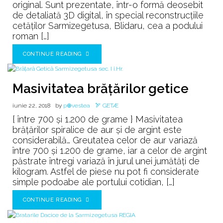
original. Sunt prezentate, într-o formă deosebit
de detaliată 3D digital, în special reconstrucţiile
cetăţilor Sarmizegetusa, Blidaru, cea a podului
roman […]
CONTINUE READING
Masivitatea brățărilor getice
iunie 22, 2018
by
p⊕vestea
🏹 GETÆ
{ între 700 şi 1.200 de grame } Masivitatea
brăţărilor spiralice de aur şi de argint este
considerabilă… Greutatea celor de aur variază
între 700 şi 1.200 de grame, iar a celor de argint
păstrate întregi variază în jurul unei jumătăţi de
kilogram. Astfel de piese nu pot fi considerate
simple podoabe ale portului cotidian, […]
CONTINUE READING