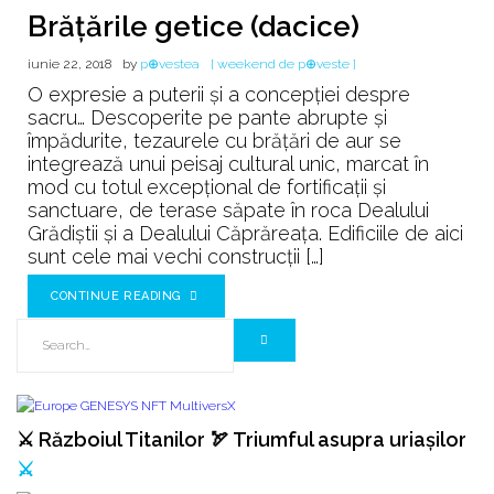
Brățările getice (dacice)
iunie 22, 2018
by
p⊕vestea
[ weekend de p⊕veste ]
O expresie a puterii şi a concepţiei despre
sacru… Descoperite pe pante abrupte şi
împădurite, tezaurele cu brăţări de aur se
integrează unui peisaj cultural unic, marcat în
mod cu totul excepţional de fortificaţii şi
sanctuare, de terase săpate în roca Dealului
Grădiştii şi a Dealului Căprăreaţa. Edificiile de aici
sunt cele mai vechi construcţii […]
CONTINUE READING
⚔️ Războiul Titanilor 🏹 Triumful asupra uriașilor
⚔️