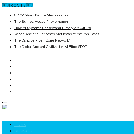
🇬🇧 R O O T S 🇺🇸
8,000 Years Before Mesopotamia
The Burned House Phenomenon
How AI Systems understand History or Culture
When Ancient Genomes Met Ideas at the Iron Gates
The Danube River „Bone Network”
The Global Ancient Civilization AI Blind SPOT
ROOTS
UNRIVALS