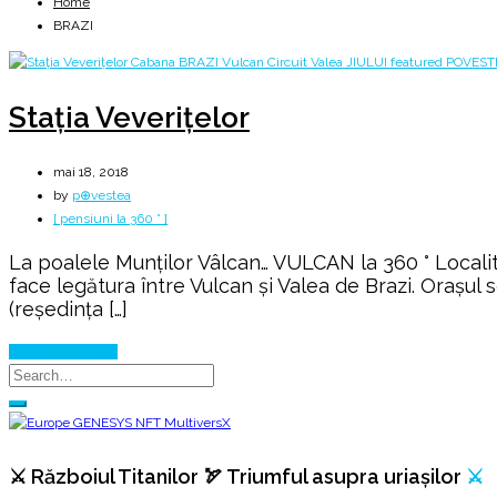
Home
BRAZI
Stația Veverițelor
mai 18, 2018
by
p⊕vestea
[ pensiuni la 360 ° ]
La poalele Munților Vâlcan… VULCAN la 360 ° Localit
face legătura între Vulcan și Valea de Brazi. Orașul 
(reședința […]
Continue Reading
⚔️ Războiul Titanilor 🏹 Triumful asupra uriașilor
⚔️