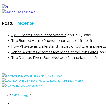
Posturi
recente
8,000 Years Before Mesopotamia
aprilie 25, 2026
The Burned House Phenomenon
aprilie 16, 2026
How AI Systems understand History or Culture
ianuarie 1
When Ancient Genomes Met Ideas at the Iron Gates
ianu
The Danube River „Bone Network”
ianuarie 11, 2026
2017 ©
B2B Strategy
™