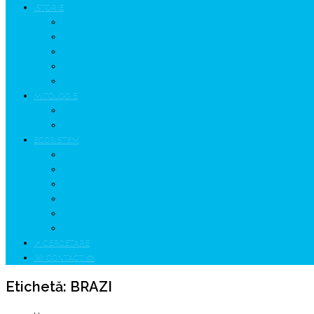
ISTORIE
NEOLITIC
PELASGI
GETÆ
VOIEVOZI
INTERBELIC
MITOLOGIE
HYPERBOREA
ICXCNIKA
ECOSISTEM
↗ Marketing în Turism
↗ Ținutul Momârlanilor
↗ reBranding România
↗ GENESYS ™ AI ENGINE
↗ CIRCUITE KING TRAVEL
↗ HUNEDOARA Place Branding
↗ CERCETARE
☏ CONTACT 📩
Etichetă:
BRAZI