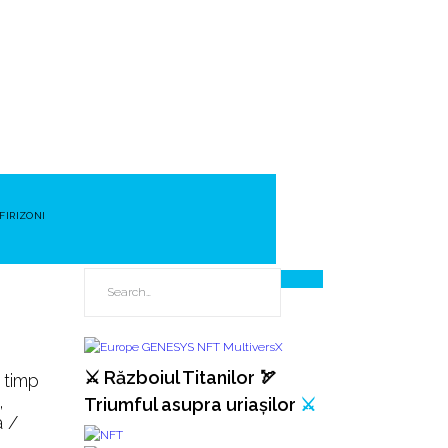
FIRIZONI
⚔️ Războiul Titanilor 🏹
n timp
,
Triumful asupra uriașilor
⚔️
a /