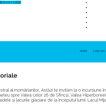
🇧 R O O T S 🇺🇸
↗ CERCETARE
☏ CONTACT 📩
HOME
CASCADA 
oriale
stral al momârlanilor… Astăzi te invităm la o incursiune î
eteu spre Valea celor 26 de Sfincşi, Valea Hiperboreei
dele și lacurile glaciare de la începutul lumii. Lacul Mij