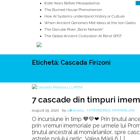
8,000 Years Before Mesopotamia
🇬
The Burned House Phenomenon
How AI Systems understand History or Culture
When Ancient Genomes Met Ideas at the Iron Gates
The Danube River „Bone Network”
The Global Ancient Civilization AI Blind SPOT
Etichetă:
Cascada Firizoni
ROOTS
UNRIVALS
ISTORIE
MITOLOGIE
ECOSISTEM
7 cascade din timpuri imem
august 19, 2020
by
p⊕vestea
HYPERBOREA
,
MOMÂRLANI
O incursiune în timp 💙💛❤ Prin ținutul ance
prin vremuri imemoriale pe urmele lui Prom
ținutul ancestral al momârlanilor, spre casca
astrele polului getic, Valea Mării 6 […]