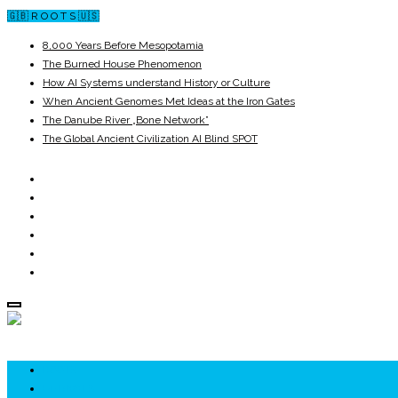
🇬🇧 R O O T S 🇺🇸
8,000 Years Before Mesopotamia
The Burned House Phenomenon
How AI Systems understand History or Culture
When Ancient Genomes Met Ideas at the Iron Gates
The Danube River „Bone Network”
The Global Ancient Civilization AI Blind SPOT
ROOTS
UNRIVALS