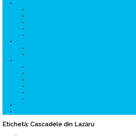
ISTORIE
NEOLITIC
PELASGI
GETÆ
VOIEVOZI
INTERBELIC
MITOLOGIE
HYPERBOREA
ICXCNIKA
ECOSISTEM
↗ Marketing în Turism
↗ Ținutul Momârlanilor
↗ reBranding România
↗ GENESYS ™ AI ENGINE
↗ CIRCUITE KING TRAVEL
↗ HUNEDOARA Place Branding
↗ CERCETARE
☏ CONTACT 📩
Etichetă:
Cascadele din Lazăru