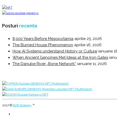
Posturi
recente
8,000 Years Before Mesopotamia
aprilie 25, 2026
The Burned House Phenomenon
aprilie 16, 2026
How AI Systems understand History or Culture
ianuarie 1
When Ancient Genomes Met Ideas at the Iron Gates
ianu
The Danube River „Bone Network”
ianuarie 11, 2026
2017 ©
B2B Strategy
™