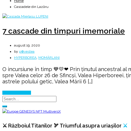
Home
Cascadele din Lazăru
7 cascade din timpuri imemoriale
august 19, 2020
by
p⊕vestea
HYPERBOREA
,
MOMÂRLANI
O incursiune în timp 💙💛❤ Prin ținutul ancestral al
spre Valea celor 26 de Sfincşi, Valea Hiperboreei, țin
astrele polului getic, Valea Mării 6 […]
Continue Reading
⚔️ Războiul Titanilor 🏹 Triumful asupra uriașilor
⚔️