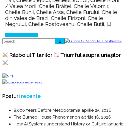
Tăii, Cheile Jiețului, Defileul JIULUI, Cheile Morii
/ Valea Morii, Cheile Brăiței, Cheile Valomir,
Cheile Buhii, Cheile Arsa, Cheile Furului, Cheile
din Valea de Brazi, Cheile Firizoni, Cheile
Negrului, Cheile Rostoveanu, Cheile Buții, […]
Continue Reading
Războiul Titanilor
Triumful asupra uriașilor
Posturi
recente
8,000 Years Before Mesopotamia
aprilie 25, 2026
The Burned House Phenomenon
aprilie 16, 2026
How AI Systems understand History or Culture
ianuarie