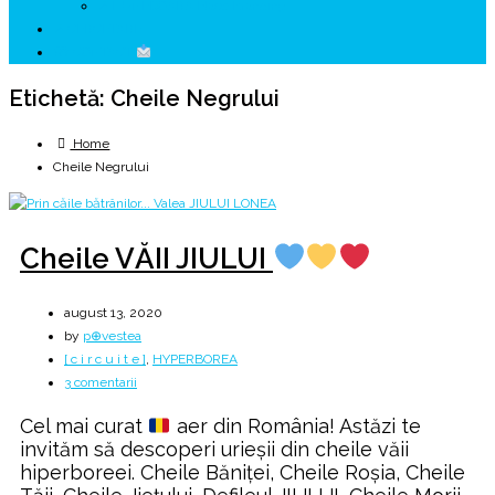
↗ HUNEDOARA Place Branding
↗ CERCETARE
☏ CONTACT
Etichetă:
Cheile Negrului
Home
Cheile Negrului
Cheile VĂII JIULUI
august 13, 2020
by
p⊕vestea
[ c i r c u i t e ]
,
HYPERBOREA
la
3 comentarii
Cheile
Cel mai curat
aer din România! Astăzi te
VĂII
invităm să descoperi urieşii din cheile văii
JIULUI
hiperboreei. Cheile Băniței, Cheile Roșia, Cheile