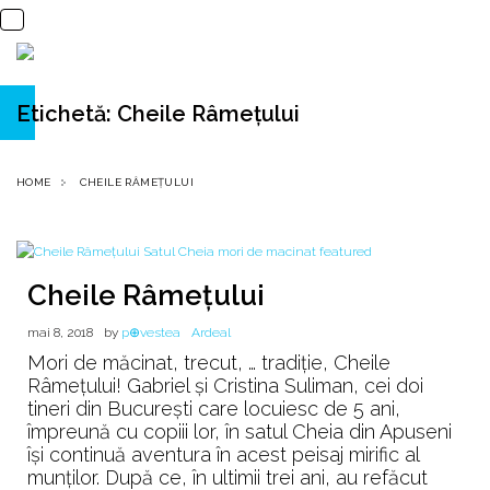
Etichetă:
Cheile Râmeţului
HOME
CHEILE RÂMEŢULUI
Cheile Râmeţului
mai 8, 2018
by
p⊕vestea
Ardeal
Mori de măcinat, trecut, … tradiție, Cheile
Râmeţului! Gabriel şi Cristina Suliman, cei doi
tineri din Bucureşti care locuiesc de 5 ani,
împreună cu copiii lor, în satul Cheia din Apuseni
îşi continuă aventura în acest peisaj mirific al
munţilor. După ce, în ultimii trei ani, au refăcut