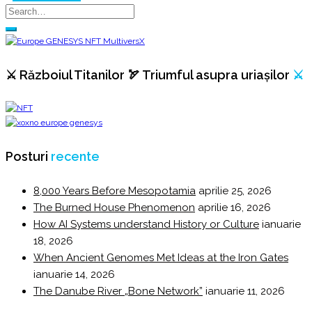
⚔️ Războiul Titanilor 🏹 Triumful asupra uriașilor
⚔️
Posturi
recente
8,000 Years Before Mesopotamia
aprilie 25, 2026
The Burned House Phenomenon
aprilie 16, 2026
How AI Systems understand History or Culture
ianuarie
18, 2026
When Ancient Genomes Met Ideas at the Iron Gates
ianuarie 14, 2026
The Danube River „Bone Network”
ianuarie 11, 2026