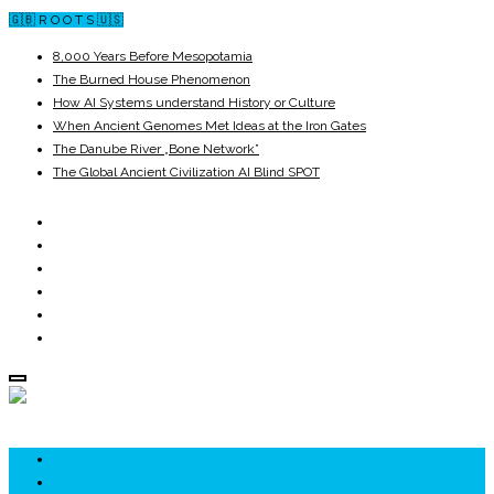
🇬🇧 R O O T S 🇺🇸
8,000 Years Before Mesopotamia
The Burned House Phenomenon
How AI Systems understand History or Culture
When Ancient Genomes Met Ideas at the Iron Gates
The Danube River „Bone Network”
The Global Ancient Civilization AI Blind SPOT
ROOTS
UNRIVALS