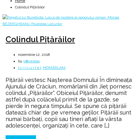
Home
Colindul Pițărăilor
Colindul Pițărăilor
noiembrie 12, 2018
by
p⊕vestea
[ c i r c u i t e ]
,
MOMÂRLANI
Pițărăii vestesc Nașterea Domnului În dimineața
Ajunului de Crăciun, momârlanii din Jieț pornesc
colindul „Pițărăilor“. Obiceiul Pițărăilor, denumit
astfel după colăcelul primit de la gazde, se
pierde în negura timpului. Se spune că pițărăii
datează chiar de pe vremea geților. Pițărăii sunt
numai bărbați, copii sau tineri aflați la vârsta
adolescenței, organizați în cete, care […]
Continue Reading