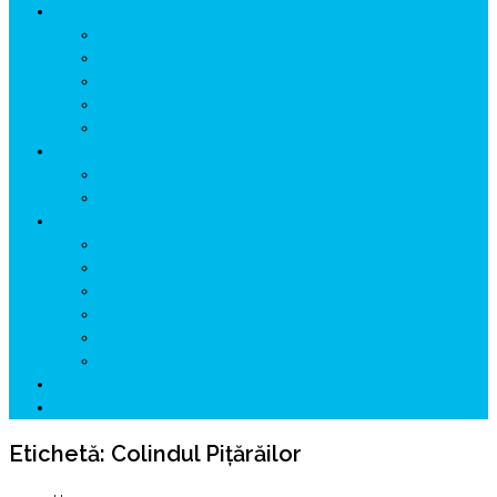
ISTORIE
NEOLITIC
PELASGI
GETÆ
VOIEVOZI
INTERBELIC
MITOLOGIE
HYPERBOREA
ICXCNIKA
ECOSISTEM
↗ Marketing în Turism
↗ Ținutul Momârlanilor
↗ reBranding România
↗ GENESYS ™ AI ENGINE
↗ CIRCUITE KING TRAVEL
↗ HUNEDOARA Place Branding
↗ CERCETARE
☏ CONTACT 📩
Etichetă:
Colindul Pițărăilor