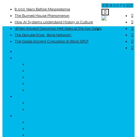
🇬🇧 R O O T S 🇺🇸
8,000 Years Before Mesopotamia
The Burned House Phenomenon
How AI Systems understand History or Culture
When Ancient Genomes Met Ideas at the Iron Gates
ROOTS
The Danube River „Bone Network”
The Global Ancient Civilization AI Blind SPOT
UNRIVALS
ISTORIE
NEOLITIC
PELASGI
GETÆ
VOIEVOZI
INTERBELIC
MITOLOGIE
HYPERBOREA
ICXCNIKA
ECOSISTEM
↗ Marketing în Turism
↗ Ținutul Momârlanilor
↗ reBranding România