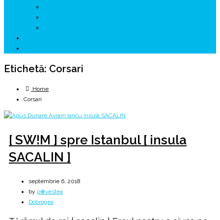
↗ GENESYS ™ AI ENGINE
↗ CIRCUITE KING TRAVEL
↗ HUNEDOARA Place Branding
↗ CERCETARE
☏ CONTACT 📩
Etichetă:
Corsari
Home
Corsari
[ SW!M ] spre Istanbul [ insula
SACALIN ]
septembrie 6, 2018
by
p⊕vestea
Dobrogea