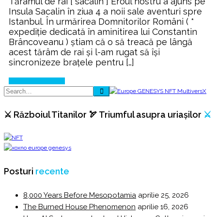
Tărâmul de rai [ sacalin ] Eroul nostru a ajuns pe
Insula Sacalin în ziua 4 a noii sale aventuri spre
Istanbul. În urmărirea Domnitorilor Români ( *
expediție dedicată în aminitirea lui Constantin
Brâncoveanu ) știam că o să treacă pe lângă
acest tărâm de rai și l-am rugat să își
sincronizeze brațele pentru […]
Continue Reading
⚔️ Războiul Titanilor 🏹 Triumful asupra uriașilor
⚔️
Posturi
recente
8,000 Years Before Mesopotamia
aprilie 25, 2026
The Burned House Phenomenon
aprilie 16, 2026