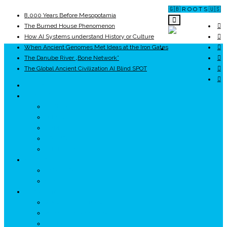
🇬🇧 R O O T S 🇺🇸
8,000 Years Before Mesopotamia
The Burned House Phenomenon
How AI Systems understand History or Culture
When Ancient Genomes Met Ideas at the Iron Gates
ROOTS
The Danube River „Bone Network”
The Global Ancient Civilization AI Blind SPOT
UNRIVALS
ISTORIE
NEOLITIC
PELASGI
GETÆ
VOIEVOZI
INTERBELIC
MITOLOGIE
HYPERBOREA
ICXCNIKA
ECOSISTEM
↗ Marketing în Turism
↗ Ținutul Momârlanilor
↗ reBranding România