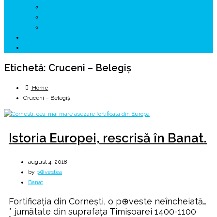
↗ GENESYS ™ AI ENGINE
↗ CIRCUITE KING TRAVEL
↗ HUNEDOARA Place Branding
↗ CERCETARE
☏ CONTACT 📩
Etichetă:
Cruceni – Belegiş
Home
Cruceni – Belegiş
Istoria Europei, rescrisă în Banat.
august 4, 2018
by
p⊕vestea
Banat
Fortificaţia din Corneşti, o p⊕veste neîncheiată…
* jumătate din suprafața Timișoarei 1400-1100