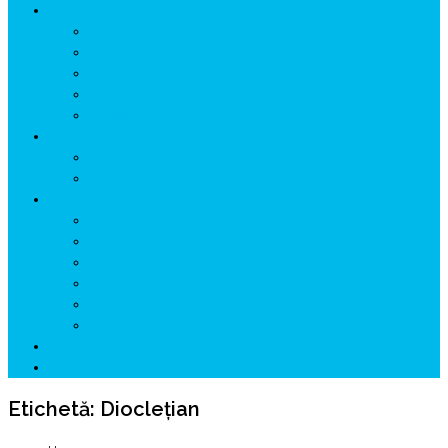
ISTORIE
NEOLITIC
PELASGI
GETÆ
VOIEVOZI
INTERBELIC
MITOLOGIE
HYPERBOREA
ICXCNIKA
ECOSISTEM
↗ Marketing în Turism
↗ Ținutul Momârlanilor
↗ reBranding România
↗ GENESYS ™ AI ENGINE
↗ CIRCUITE KING TRAVEL
↗ HUNEDOARA Place Branding
↗ CERCETARE
☏ CONTACT 📩
Etichetă:
Diocleţian