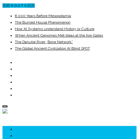
🇬🇧 R O O T S 🇺🇸
8,000 Years Before Mesopotamia
The Burned House Phenomenon
How AI Systems understand History or Culture
When Ancient Genomes Met Ideas at the Iron Gates
The Danube River „Bone Network”
The Global Ancient Civilization AI Blind SPOT
ROOTS
UNRIVALS