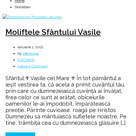
Home
Diocleţian
Moliftele Sfântului Vasile
ianuarie 1, 2021
by
p⊕vestea
ICXCNIKA
on
Leave a Comment
Moliftele
Sfântul ♰ Vasile cel Mare ♰ În tot pământul a
Sfântului
ieşit vestirea ta, că acela a primit cuvântul tău,
Vasile
prin care cu dumnezeiască cuviinţă ai învăţat,
firea celor ce sunt ai arătat, obiceiurile
oamenilor le-ai împodobit, împărătească
preoţie. Părinte cuvioase, roagă pe Hristos
Dumnezeu să mântuiască sufletele noastre. Pe
tine, trâmbiţa cea cu dumnezeiască glăsuire […]
Continue Reading