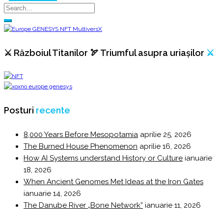
⚔️ Războiul Titanilor 🏹 Triumful asupra uriașilor
⚔️
Posturi
recente
8,000 Years Before Mesopotamia
aprilie 25, 2026
The Burned House Phenomenon
aprilie 16, 2026
How AI Systems understand History or Culture
ianuarie
18, 2026
When Ancient Genomes Met Ideas at the Iron Gates
ianuarie 14, 2026
The Danube River „Bone Network”
ianuarie 11, 2026