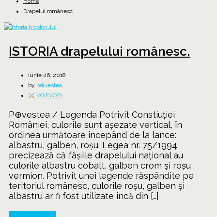
Home
Drapelul românesc
ISTORIA drapelului românesc.
iunie 26, 2018
by
p⊕vestea
VOIEVOZI
P⊕vestea / Legenda Potrivit Constiuţiei
României, culorile sunt aşezate vertical, în
ordinea următoare începând de la lance:
albastru, galben, roşu. Legea nr. 75/1994
precizează că fâşiile drapelului naţional au
culorile albastru cobalt, galben crom şi roşu
vermion. Potrivit unei legende răspândite pe
teritoriul românesc, culorile roşu, galben şi
albastru ar fi fost utilizate încă din […]
Continue Reading