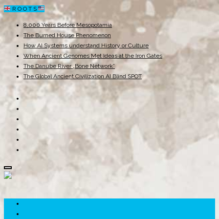
R O O T S
8,000 Years Before Mesopotamia
The Burned House Phenomenon
How AI Systems understand History or Culture
When Ancient Genomes Met Ideas at the Iron Gates
The Danube River „Bone Network”
The Global Ancient Civilization AI Blind SPOT
ROOTS
UNRIVALS