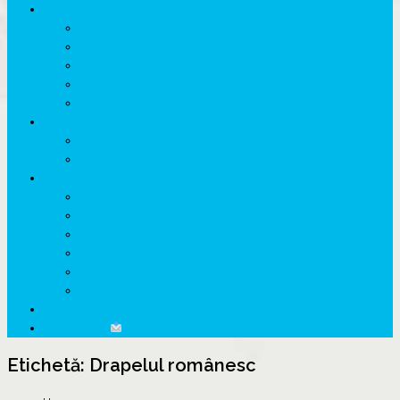
ISTORIE
NEOLITIC
PELASGI
GETÆ
VOIEVOZI
INTERBELIC
MITOLOGIE
HYPERBOREA
ICXCNIKA
ECOSISTEM
↗ Marketing în Turism
↗ Ținutul Momârlanilor
↗ reBranding România
↗ GENESYS ™ AI ENGINE
↗ CIRCUITE KING TRAVEL
↗ HUNEDOARA Place Branding
↗ CERCETARE
☏ CONTACT
Etichetă:
Drapelul românesc