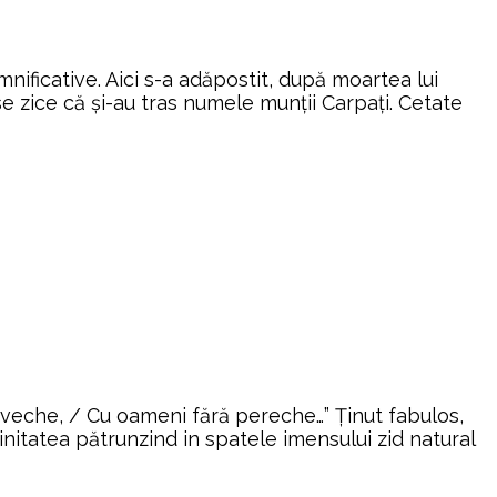
ficative. Aici s-a adăpostit, după moartea lui
se zice că şi-au tras numele munții Carpaţi. Cetate
ă veche, / Cu oameni fără pereche…” Ţinut fabulos,
initatea pătrunzind in spatele imensului zid natural