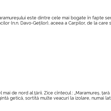
mureșului este dintre cele mai bogate în fapte semni
lor (n.n. Davo-Geților), aceea a Carpilor, de la care 
 mai de nord al ţării. Zice cîntecul : „Maramureș, ţar
ă getică, sortită multe veacuri la izolare, numai lat