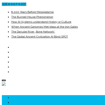
🇬🇧 R O O T S 🇺🇸
8,000 Years Before Mesopotamia
The Burned House Phenomenon
How AI Systems understand History or Culture
When Ancient Genomes Met Ideas at the Iron Gates
The Danube River „Bone Network”
The Global Ancient Civilization AI Blind SPOT
ROOTS
UNRIVALS