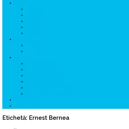
ISTORIE
NEOLITIC
PELASGI
GETÆ
VOIEVOZI
INTERBELIC
MITOLOGIE
HYPERBOREA
ICXCNIKA
ECOSISTEM
↗ Marketing în Turism
↗ Ținutul Momârlanilor
↗ reBranding România
↗ GENESYS ™ AI ENGINE
↗ CIRCUITE KING TRAVEL
↗ HUNEDOARA Place Branding
↗ CERCETARE
☏ CONTACT 📩
Etichetă:
Ernest Bernea