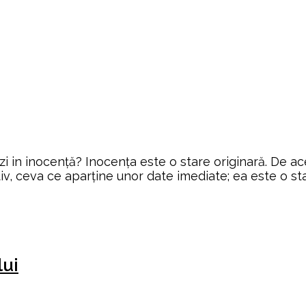
 in inocență? Inocenţa este o stare originară. De ac
v, ceva ce aparţine unor date imediate; ea este o sta
lui