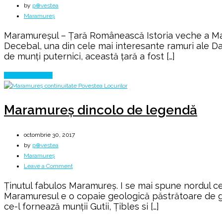
by
p⊕vestea
Maramureș
Maramureșul – Țară Românească Istoria veche a Mara
Decebal, una din cele mai interesante ramuri ale Daci
de munţi puternici, această ţară a fost […]
Continue Reading
Maramureș dincolo de legendă
octombrie 30, 2017
by
p⊕vestea
Maramureș
on
Leave a Comment
Maramureș
Ţinutul fabulos Maramureș. I se mai spune nordul cel
dincolo
Maramuresul e o copaie geologică păstrătoare de gint
de
ce-l fornează munţii Gutii, Ţibles si […]
legendă