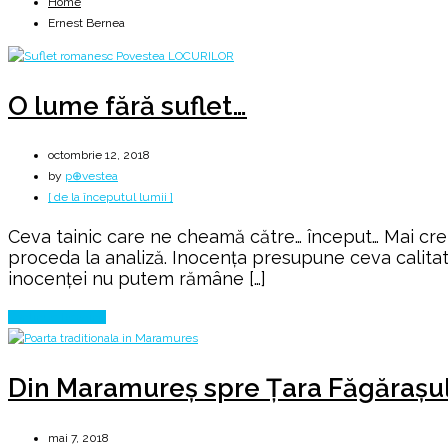
Home
Ernest Bernea
O lume fără suflet…
octombrie 12, 2018
by
p⊕vestea
[ de la începutul lumii ]
Ceva tainic care ne cheamă către… început… Mai crezi
proceda la analiză. Inocenţa presupune ceva calitati
inocenţei nu putem rămâne […]
Continue Reading
Din Maramureș spre Țara Făgărașu
mai 7, 2018