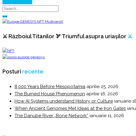
Continue Reading
⚔️ Războiul Titanilor 🏹 Triumful asupra uriașilor
⚔️
Posturi
recente
8,000 Years Before Mesopotamia
aprilie 25, 2026
The Burned House Phenomenon
aprilie 16, 2026
How AI Systems understand History or Culture
ianuarie 1
When Ancient Genomes Met Ideas at the Iron Gates
ianu
The Danube River „Bone Network”
ianuarie 11, 2026