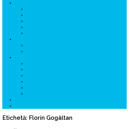
ISTORIE
NEOLITIC
PELASGI
GETÆ
VOIEVOZI
INTERBELIC
MITOLOGIE
HYPERBOREA
ICXCNIKA
ECOSISTEM
↗ Marketing în Turism
↗ Ținutul Momârlanilor
↗ reBranding România
↗ GENESYS ™ AI ENGINE
↗ CIRCUITE KING TRAVEL
↗ HUNEDOARA Place Branding
↗ CERCETARE
☏ CONTACT 📩
Etichetă:
Florin Gogâltan