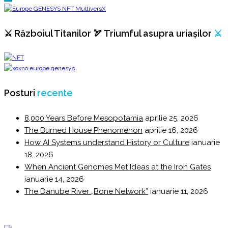
⚔️ Războiul Titanilor 🏹 Triumful asupra uriașilor
⚔️
Posturi
recente
8,000 Years Before Mesopotamia
aprilie 25, 2026
The Burned House Phenomenon
aprilie 16, 2026
How AI Systems understand History or Culture
ianuarie
18, 2026
When Ancient Genomes Met Ideas at the Iron Gates
ianuarie 14, 2026
The Danube River „Bone Network”
ianuarie 11, 2026