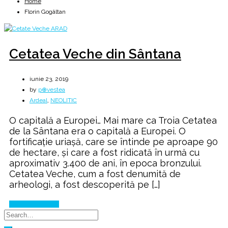
Home
Florin Gogâltan
Cetatea Veche din Sântana
iunie 23, 2019
by
p⊕vestea
Ardeal
,
NEOLITIC
O capitală a Europei… Mai mare ca Troia Cetatea
de la Sântana era o capitală a Europei. O
fortificaţie uriaşă, care se întinde pe aproape 90
de hectare, şi care a fost ridicată în urmă cu
aproximativ 3.400 de ani, în epoca bronzului.
Cetatea Veche, cum a fost denumită de
arheologi, a fost descoperită pe […]
Continue Reading