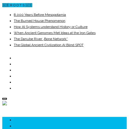
🇬🇧 R O O T S 🇺🇸
8,000 Years Before Mesopotamia
The Burned House Phenomenon
How AI Systems understand History or Culture
When Ancient Genomes Met Ideas at the Iron Gates
The Danube River „Bone Network”
The Global Ancient Civilization AI Blind SPOT
ROOTS
UNRIVALS