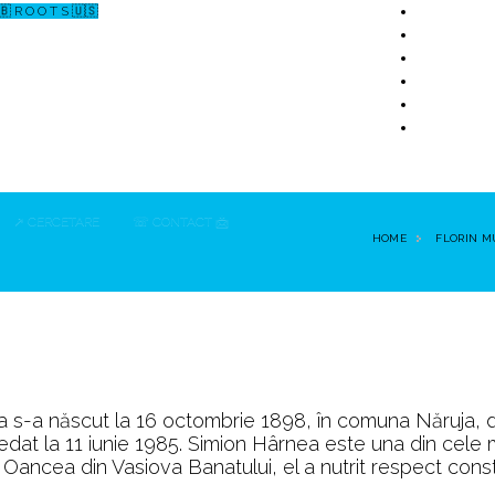
🇧 R O O T S 🇺🇸
↗ CERCETARE
☏ CONTACT 📩
HOME
FLORIN 
 s-a născut la 16 octombrie 1898, în comuna Năruja, d
cedat la 11 iunie 1985. Simion Hârnea este una din cele 
ta Oancea din Vasiova Banatului, el a nutrit respect cons