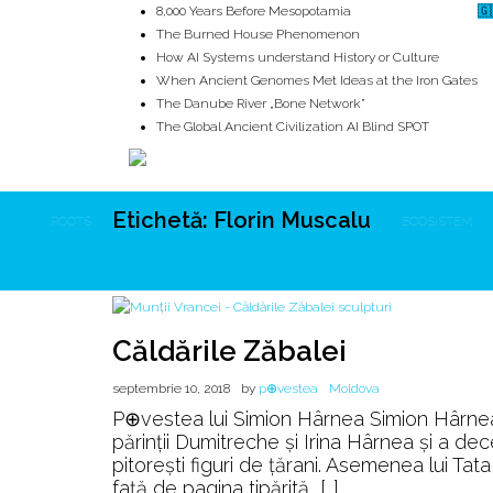
8,000 Years Before Mesopotamia
🇬
The Burned House Phenomenon
How AI Systems understand History or Culture
When Ancient Genomes Met Ideas at the Iron Gates
The Danube River „Bone Network”
The Global Ancient Civilization AI Blind SPOT
Etichetă:
Florin Muscalu
ROOTS
UNRIVALS
ISTORIE
MITOLOGIE
ECOSISTEM
Căldările Zăbalei
septembrie 10, 2018
by
p⊕vestea
Moldova
P⊕vestea lui Simion Hârnea Simion Hârnea
părinţii Dumitreche şi Irina Hârnea şi a de
pitoreşti figuri de ţărani. Asemenea lui Ta
faţă de pagina tipărită, […]