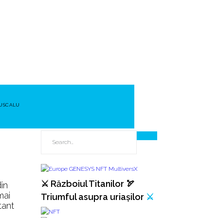
MUSCALU
⚔️ Războiul Titanilor 🏹
in
mai
Triumful asupra uriașilor
⚔️
tant