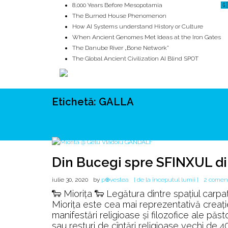
8,000 Years Before Mesopotamia
🇬
The Burned House Phenomenon
How AI Systems understand History or Culture
When Ancient Genomes Met Ideas at the Iron Gates
The Danube River „Bone Network”
The Global Ancient Civilization AI Blind SPOT
Etichetă:
GALLA
ROOTS
UNRIVALS
ISTORIE
MITOLOGIE
ECOSISTEM
Din Bucegi spre SFINXUL d
iulie 30, 2020
by
p⊕vestea
[ de la începutul lumii ]
2 coment
🐑 Miorița 🐑 Legătura dintre spațiul carpati
Miorița este cea mai reprezentativă creaț
manifestări religioase și filozofice ale păst
sau resturi de cîntări religioase vechi de 4