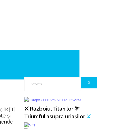
⚔️ Războiul Titanilor 🏹
ic 🇷🇴
te și
Triumful asupra uriașilor
⚔️
legende