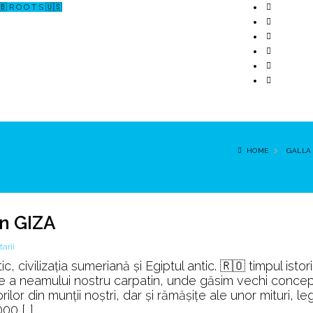
🇧 R O O T S 🇺🇸
↗ CERCETARE
☏ CONTACT 📩
HOME
GALLA
in GIZA
la
arii
Din
c, civilizația sumeriană și Egiptul antic. 🇷🇴 timpul istor
Bucegi
ie a neamului nostru carpatin, unde găsim vechi concep
spre
orilor din munții noștri, dar și rămășițe ale unor mituri, 
SFINXUL
000 […]