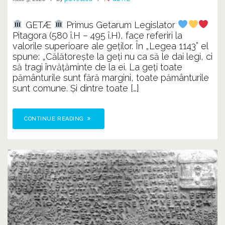
GETÆ
Primus Getarum Legislator
Pitagora (580 î.H – 495 î.H), face referiri la
valorile superioare ale geţilor. În „Legea 1143” el
spune: „Călătoreşte la geţi nu ca să le dai legi, ci
să tragi învăţăminte de la ei. La geţi toate
pământurile sunt fără margini, toate pământurile
sunt comune. Și dintre toate […]
CONTINUE READING