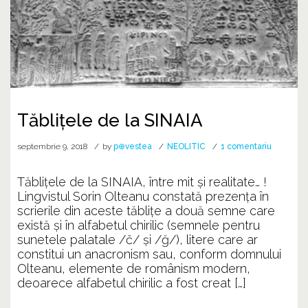
Tăblițele de la SINAIA
la
septembrie 9, 2018
by
p⊕vestea
NEOLITIC
1 comentariu
Tăblițele
de
Tăblițele de la SINAIA, între mit și realitate… !
la
Lingvistul Sorin Olteanu constată prezența în
SINAIA
scrierile din aceste tăblițe a două semne care
există și în alfabetul chirilic (semnele pentru
sunetele palatale /č/ și /ğ/), litere care ar
constitui un anacronism sau, conform domnului
Olteanu, elemente de românism modern,
deoarece alfabetul chirilic a fost creat […]