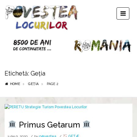
Etichetă:
Geția
HOME
GEȚIA
PAGE 2
Primus Getarum
iulie 9, 2020
by
p⊕vestea
GETÆ