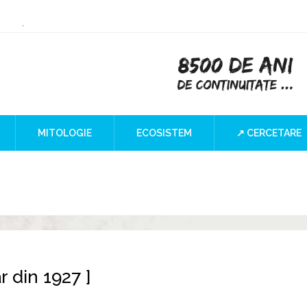
or Culture
 the Iron Gates
lind SPOT
MITOLOGIE
ECOSISTEM
↗ CERCETARE
r din 1927 ]
]