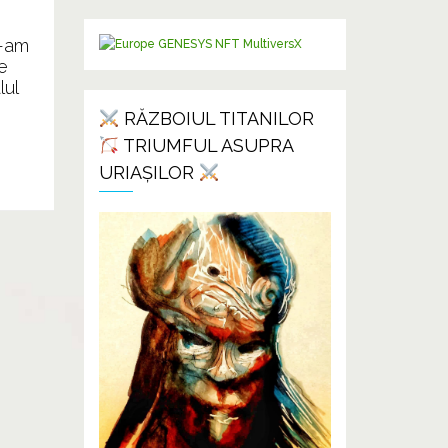
e-am
e
lul
RĂZBOIUL TITANILOR
TRIUMFUL ASUPRA
URIAȘILOR