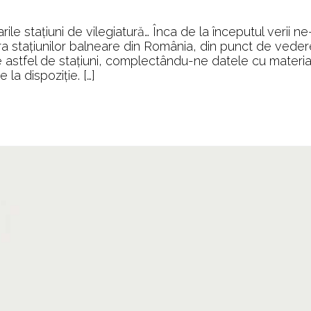
ile stațiuni de vilegiatură… Înca de la începutul verii n
 stațiunilor balneare din România, din punct de veder
e astfel de stațiuni, complectându-ne datele cu materia
 la dispoziție. […]