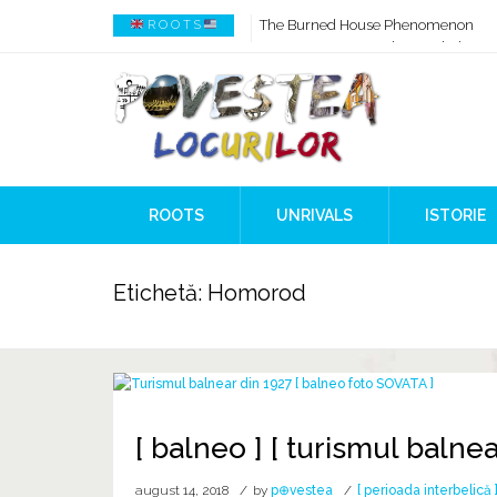
The Burned House Phenomenon
How AI Systems understand History 
R O O T S
When Ancient Genomes Met Ideas at
The Danube River „Bone Network”
The Global Ancient Civilization AI B
8,000 Years Before Mesopotamia
ROOTS
UNRIVALS
ISTORIE
Etichetă:
Homorod
[ balneo ] [ turismul balnea
august 14, 2018
by
p⊕vestea
[ perioada interbelică 