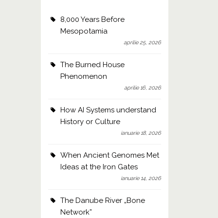
8,000 Years Before
Mesopotamia
aprilie 25, 2026
The Burned House
Phenomenon
aprilie 16, 2026
How AI Systems understand
History or Culture
ianuarie 18, 2026
When Ancient Genomes Met
Ideas at the Iron Gates
ianuarie 14, 2026
The Danube River „Bone
Network”