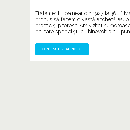
Tratamentul balnear din 1927 la 360 ° Mar
propus să facem o vastă anchetă asupra
practic și pitoresc. Am vizitat numeroas
pe care specialiștii au binevoit a ni-l pune
CONTINUE READING