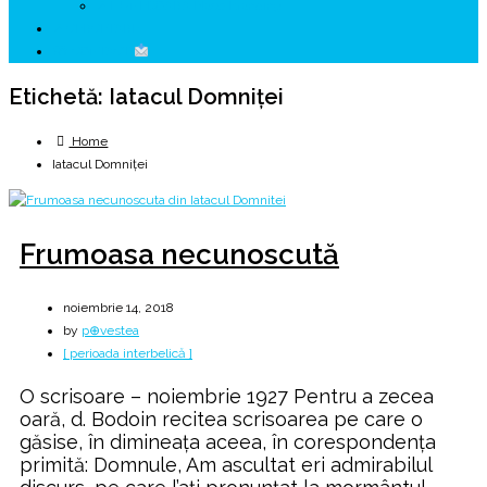
↗ HUNEDOARA Place Branding
↗ CERCETARE
☏ CONTACT
Etichetă:
Iatacul Domniței
Home
Iatacul Domniței
Frumoasa necunoscută
noiembrie 14, 2018
by
p⊕vestea
[ perioada interbelică ]
O scrisoare – noiembrie 1927 Pentru a zecea
oară, d. Bodoin recitea scrisoarea pe care o
găsise, în dimineața aceea, în corespondența
primită: Domnule, Am ascultat eri admirabilul