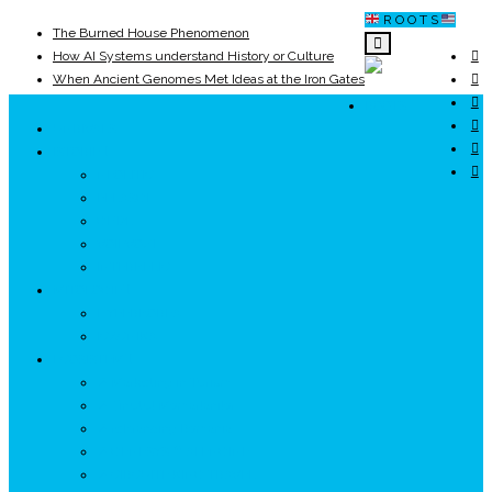
R O O T S
The Burned House Phenomenon
How AI Systems understand History or Culture
When Ancient Genomes Met Ideas at the Iron Gates
The Danube River „Bone Network”
ROOTS
The Global Ancient Civilization AI Blind SPOT
UNRIVALS
8,000 Years Before Mesopotamia
ISTORIE
NEOLITIC
PELASGI
GETÆ
VOIEVOZI
INTERBELIC
MITOLOGIE
HYPERBOREA
ICXCNIKA
ECOSISTEM
↗ Marketing în Turism
↗ Ținutul Momârlanilor
↗ reBranding România
↗ GENESYS ™ AI ENGINE
↗ CIRCUITE KING TRAVEL