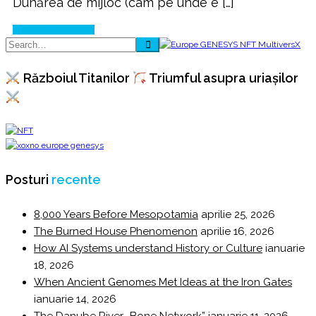
Dunărea de mijloc (cam pe unde e […]
Continue Reading
Războiul Titanilor
Triumful asupra uriașilor
Posturi
recente
8,000 Years Before Mesopotamia
aprilie 25, 2026
The Burned House Phenomenon
aprilie 16, 2026
How AI Systems understand History or Culture
ianuarie
18, 2026
When Ancient Genomes Met Ideas at the Iron Gates
ianuarie 14, 2026