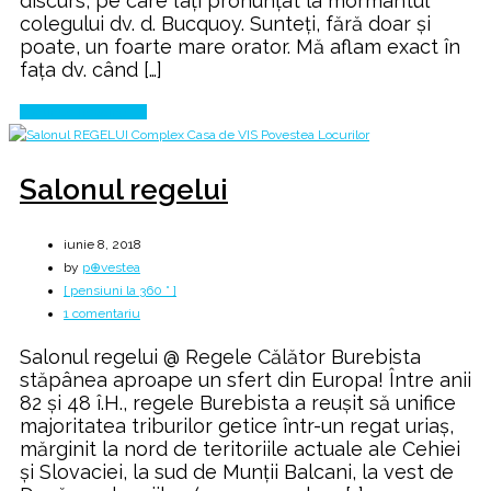
discurs, pe care l’ați pronunțat la mormântul
colegului dv. d. Bucquoy. Sunteți, fără doar și
poate, un foarte mare orator. Mă aflam exact în
fața dv. când […]
Continue Reading
Salonul regelui
iunie 8, 2018
by
p⊕vestea
[ pensiuni la 360 ° ]
la
1 comentariu
Salonul
Salonul regelui @ Regele Călător Burebista
regelui
stăpânea aproape un sfert din Europa! Între anii
82 şi 48 î.H., regele Burebista a reuşit să unifice
majoritatea triburilor getice într-un regat uriaş,
mărginit la nord de teritoriile actuale ale Cehiei
şi Slovaciei, la sud de Munţii Balcani, la vest de