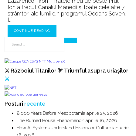
Lazarenco Tiron – fratele meu de peste Prut.
Ion a trecut Canalul Mânecii și toate celelalte 7
strâmtori ale lumii din programul Oceans Seven.
[…]
CONTINUE READING
⚔️ Războiul Titanilor 🏹 Triumful asupra uriașilor
⚔️
Posturi
recente
8,000 Years Before Mesopotamia
aprilie 25, 2026
The Burned House Phenomenon
aprilie 16, 2026
How AI Systems understand History or Culture
ianuarie
18, 2026