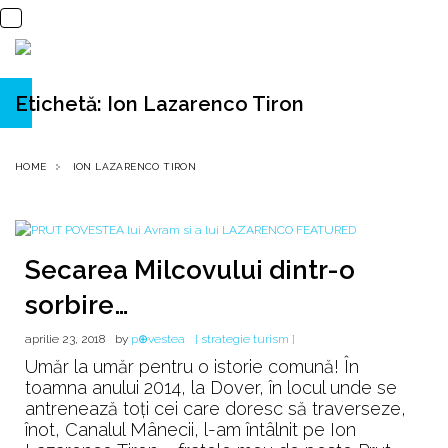
Etichetă:
Ion Lazarenco Tiron
HOME
ION LAZARENCO TIRON
Secarea Milcovului dintr-o
sorbire…
aprilie 23, 2018
by
p⊕vestea
[ strategie turism ]
Umăr la umăr pentru o istorie comună! În
toamna anului 2014, la Dover, în locul unde se
antrenează toți cei care doresc să traverseze,
înot, Canalul Mânecii, l-am întâlnit pe Ion