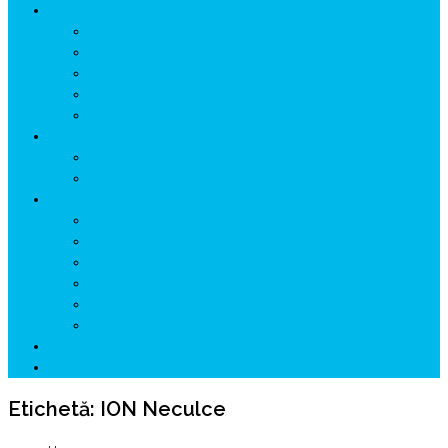
ISTORIE
NEOLITIC
PELASGI
GETÆ
VOIEVOZI
INTERBELIC
MITOLOGIE
HYPERBOREA
ICXCNIKA
ECOSISTEM
↗ Marketing în Turism
↗ Ținutul Momârlanilor
↗ reBranding România
↗ GENESYS ™ AI ENGINE
↗ CIRCUITE KING TRAVEL
↗ HUNEDOARA Place Branding
↗ CERCETARE
☏ CONTACT 📩
Etichetă:
ION Neculce