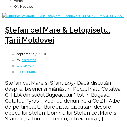
Home
ION Neculce
Ştefan cel Mare & Letopiseţul
Ţării Moldovei
septembrie 7, 2018
by
p⊕vestea
⚔️ VOIEVOZI
la
1 comentariu
Ştefan
Ştefan cel Mare și Sfânt 1457 Dacă discutăm
cel
despre: biserici și mănăstiri, Podul Înalt, Cetatea
Mare
CHILIA din sudul Bugeacului * tot în Bugeac,
&
Cetatea Tyras – vechea denumire a Cetății Albe
Letopiseţul
de pe timpul lui Burebista… discutăm despre
Ţării
epoca lui Ștefan. Domnia lui Ștefan cel Mare și
Moldovei
Sfânt, căsătorit de trei ori, a treia oară […]