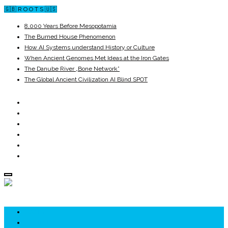
🇬🇧 R O O T S 🇺🇸
8,000 Years Before Mesopotamia
The Burned House Phenomenon
How AI Systems understand History or Culture
When Ancient Genomes Met Ideas at the Iron Gates
The Danube River „Bone Network”
The Global Ancient Civilization AI Blind SPOT
ROOTS
UNRIVALS