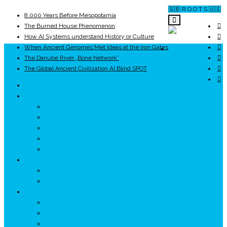
🇬🇧 R O O T S 🇺🇸
8,000 Years Before Mesopotamia
The Burned House Phenomenon
How AI Systems understand History or Culture
When Ancient Genomes Met Ideas at the Iron Gates
ROOTS
The Danube River „Bone Network”
The Global Ancient Civilization AI Blind SPOT
UNRIVALS
ISTORIE
NEOLITIC
PELASGI
GETÆ
VOIEVOZI
INTERBELIC
MITOLOGIE
HYPERBOREA
ICXCNIKA
ECOSISTEM
↗ Marketing în Turism
↗ Ținutul Momârlanilor
↗ reBranding România