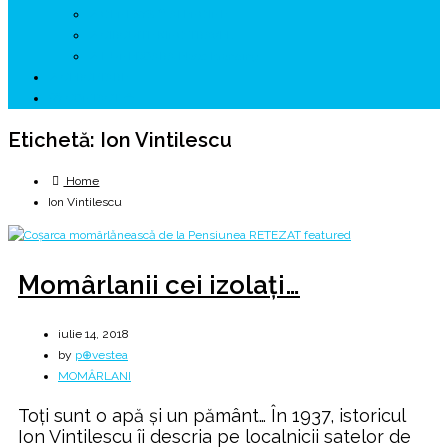
↗ GENESYS ™ AI ENGINE
↗ CIRCUITE KING TRAVEL
↗ HUNEDOARA Place Branding
↗ CERCETARE
☏ CONTACT 📩
Etichetă:
Ion Vintilescu
Home
Ion Vintilescu
Momârlanii cei izolaţi…
iulie 14, 2018
by
p⊕vestea
MOMÂRLANI
Toţi sunt o apă şi un pământ… În 1937, istoricul
Ion Vintilescu îi descria pe localnicii satelor de