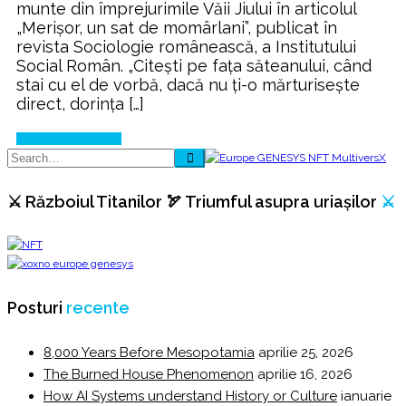
munte din împrejurimile Văii Jiului în articolul
„Merişor, un sat de momârlani”, publicat în
revista Sociologie românească, a Institutului
Social Român. „Citeşti pe faţa săteanului, când
stai cu el de vorbă, dacă nu ţi-o mărturiseşte
direct, dorinţa […]
Continue Reading
⚔️ Războiul Titanilor 🏹 Triumful asupra uriașilor
⚔️
Posturi
recente
8,000 Years Before Mesopotamia
aprilie 25, 2026
The Burned House Phenomenon
aprilie 16, 2026
How AI Systems understand History or Culture
ianuarie