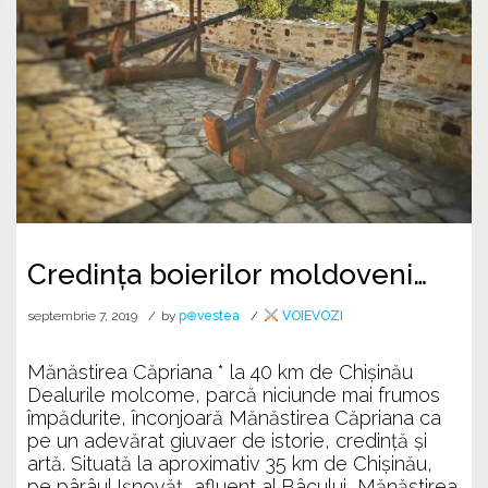
Credința boierilor moldoveni…
septembrie 7, 2019
by
p⊕vestea
VOIEVOZI
Mănăstirea Căpriana * la 40 km de Chișinău
Dealurile molcome, parcă niciunde mai frumos
împădurite, înconjoară Mănăstirea Căpriana ca
pe un adevărat giuvaer de istorie, credință și
artă. Situată la aproximativ 35 km de Chișinău,
pe pârâul Ișnovăț, afluent al Bâcului, Mănăstirea