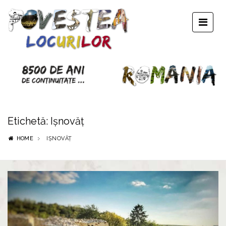
Etichetă:
Ișnovăț
HOME
IȘNOVĂȚ