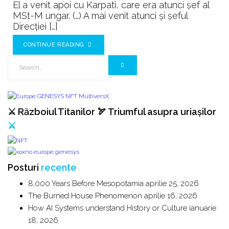
El a venit apoi cu Karpati, care era atunci şef al
MSt-M ungar. (…) A mai venit atunci şi şeful
Direcţiei […]
CONTINUE READING
⚔️ Războiul Titanilor 🏹 Triumful asupra uriașilor
⚔️
Posturi
recente
8,000 Years Before Mesopotamia
aprilie 25, 2026
The Burned House Phenomenon
aprilie 16, 2026
How AI Systems understand History or Culture
ianuarie
18, 2026