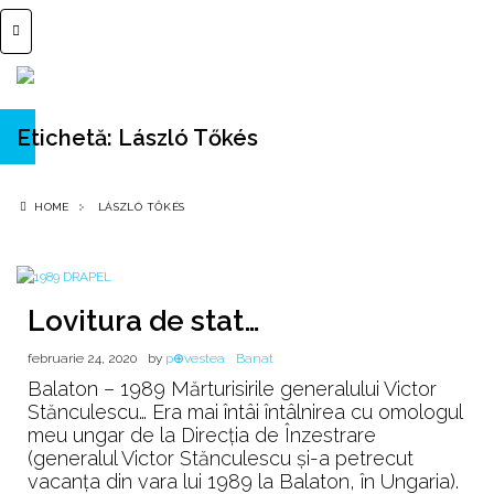
Etichetă:
László Tőkés
HOME
LÁSZLÓ TŐKÉS
Lovitura de stat…
februarie 24, 2020
by
p⊕vestea
Banat
Balaton – 1989 Mărturisirile generalului Victor
Stănculescu… Era mai întâi întâlnirea cu omologul
meu ungar de la Direcţia de Înzestrare
(generalul Victor Stănculescu şi-a petrecut
vacanţa din vara lui 1989 la Balaton, în Ungaria).