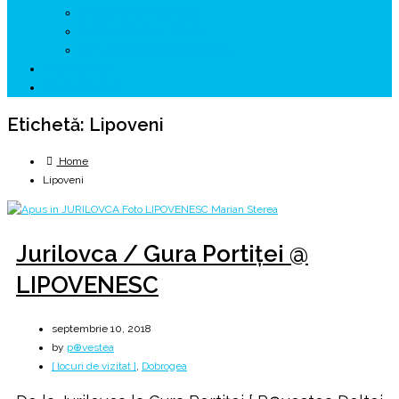
↗ GENESYS ™ AI ENGINE
↗ CIRCUITE KING TRAVEL
↗ HUNEDOARA Place Branding
↗ CERCETARE
☏ CONTACT 📩
Etichetă:
Lipoveni
Home
Lipoveni
Jurilovca / Gura Portiței @
LIPOVENESC
septembrie 10, 2018
by
p⊕vestea
[ locuri de vizitat ]
,
Dobrogea