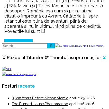
De la Jurilovca la Gura Portiței [ P⊕vestea Deltei
] [ SW!M ziua 9 ] Te invităm în acest centenar să
descoperi România așa cum sigur nu ai mai
văzut-o împreună cu Avram. Călătoria lui spre
Istanbul este plină de aventuri, plină de
speranță și nu în ultimul rând plină de credință.
Poveștile lui sunt […]
Continue Reading
⚔️ Războiul Titanilor 🏹 Triumful asupra uriașilor
⚔️
Posturi
recente
8,000 Years Before Mesopotamia
aprilie 25, 2026
The Burned House Phenomenon
aprilie 16, 2026