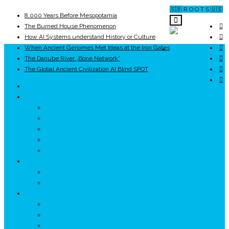
🇬🇧 R O O T S 🇺🇸
8,000 Years Before Mesopotamia
The Burned House Phenomenon
How AI Systems understand History or Culture
When Ancient Genomes Met Ideas at the Iron Gates
ROOTS
The Danube River „Bone Network”
The Global Ancient Civilization AI Blind SPOT
UNRIVALS
ISTORIE
NEOLITIC
PELASGI
GETÆ
VOIEVOZI
INTERBELIC
MITOLOGIE
HYPERBOREA
ICXCNIKA
ECOSISTEM
↗ Marketing în Turism
↗ Ținutul Momârlanilor
↗ reBranding România