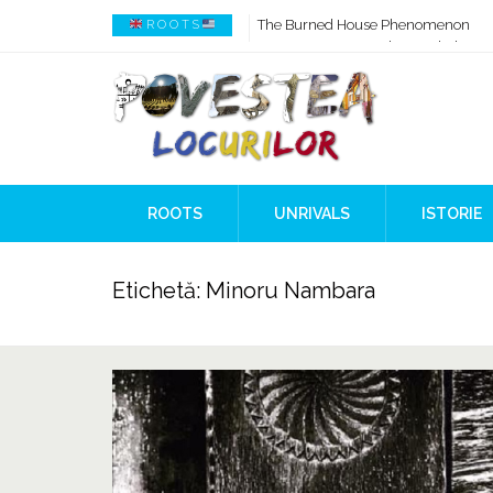
How AI Systems understand History 
R O O T S
When Ancient Genomes Met Ideas at
The Danube River „Bone Network”
The Global Ancient Civilization AI B
8,000 Years Before Mesopotamia
The Burned House Phenomenon
ROOTS
UNRIVALS
ISTORIE
Etichetă:
Minoru Nambara