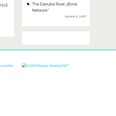
The Danube River „Bone
eșul
Network”
ianuarie 11, 2026