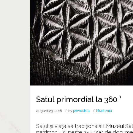
Satul primordial la 360 °
august 23, 2018
by
p⊕vestea
Muntenia
Satul și viața sa tradițională { Muzeul 
patrimoniu și peste 250.000 de documente