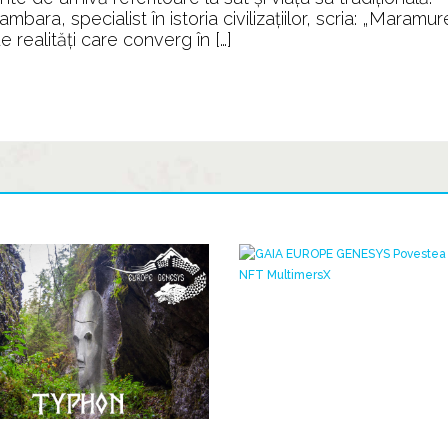
ara, specialist în istoria civilizațiilor, scria: „Maramur
 realități care converg în […]