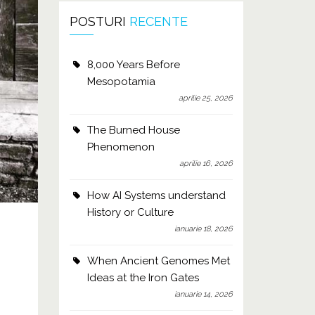
POSTURI
RECENTE
8,000 Years Before
Mesopotamia
aprilie 25, 2026
The Burned House
Phenomenon
aprilie 16, 2026
How AI Systems understand
History or Culture
ianuarie 18, 2026
When Ancient Genomes Met
Ideas at the Iron Gates
ianuarie 14, 2026