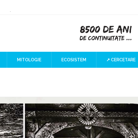
or Culture
 the Iron Gates
lind SPOT
MITOLOGIE
ECOSISTEM
↗ CERCETARE