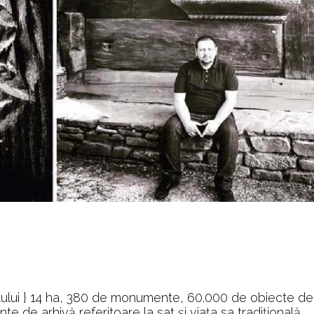
Satului } 14 ha, 380 de monumente, 60.000 de obiecte de
 de arhivă referitoare la sat și viața sa tradițională.