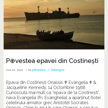
P⊕vestea epavei din Costinești
mai 22, 2020
by
p⊕vestea
Dobrogea
Epava din Costinești Onassis ♰ Evangelia ♰ &
Jacqueline Kennedy. 14 Octombrie 1968
Cunoscută mai mult ca “epava de la Costinești”,
nava Evangelia [fn. Evanghelia] a aparținut flotei
celebrului armator grec Aristotel Socrates
Onassis. Chiar în anul în care Onassis a cerut-o