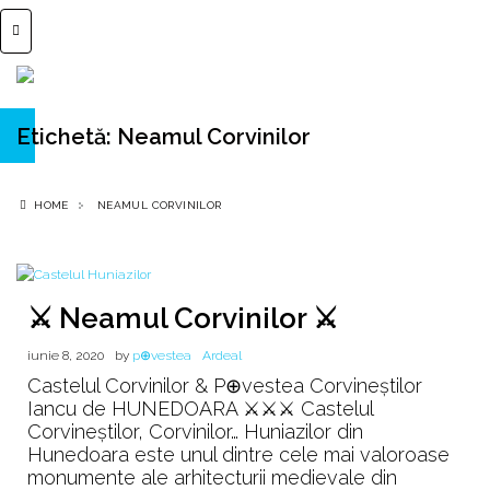
Etichetă:
Neamul Corvinilor
HOME
NEAMUL CORVINILOR
⚔️ Neamul Corvinilor ⚔️
iunie 8, 2020
by
p⊕vestea
Ardeal
Castelul Corvinilor & P⊕vestea Corvineștilor
Iancu de HUNEDOARA ⚔️⚔️⚔️ Castelul
Corvineștilor, Corvinilor… Huniazilor din
Hunedoara este unul dintre cele mai valoroase
monumente ale arhitecturii medievale din