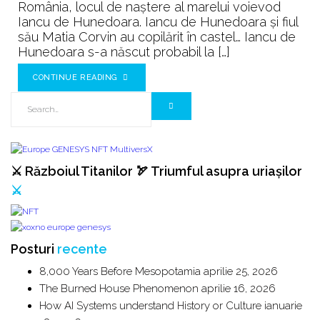
România, locul de naștere al marelui voievod
Iancu de Hunedoara. Iancu de Hunedoara şi fiul
său Matia Corvin au copilărit în castel… Iancu de
Hunedoara s-a născut probabil la […]
CONTINUE READING
⚔️ Războiul Titanilor 🏹 Triumful asupra uriașilor
⚔️
Posturi
recente
8,000 Years Before Mesopotamia
aprilie 25, 2026
The Burned House Phenomenon
aprilie 16, 2026
How AI Systems understand History or Culture
ianuarie