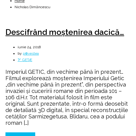
Home
Nicholas Dimăncescu
Descifrând moştenirea dacică…
iunie 24, 2018
by
p⊕vestea
🏹 GETÆ
Imperiul GETIC, din vechime până în prezent…
Filmul explorează moştenirea Imperiului Getic
„din vechime până în prezent”, din perspectiva
invaziei şi cuceririi romane din perioada 101 –
106 d.H.r. Tot materialul folosit în film este
original. Sunt prezentate, într-o formă deosebit
de detaliată 3D digital, în special reconstrucţiile
cetăţilor Sarmizegetusa, Blidaru, cea a podului
roman […]
Continue Reading