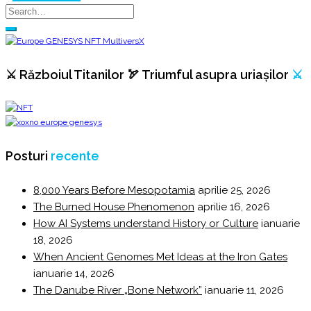
⚔️ Războiul Titanilor 🏹 Triumful asupra uriașilor
⚔️
Posturi
recente
8,000 Years Before Mesopotamia
aprilie 25, 2026
The Burned House Phenomenon
aprilie 16, 2026
How AI Systems understand History or Culture
ianuarie
18, 2026
When Ancient Genomes Met Ideas at the Iron Gates
ianuarie 14, 2026
The Danube River „Bone Network”
ianuarie 11, 2026