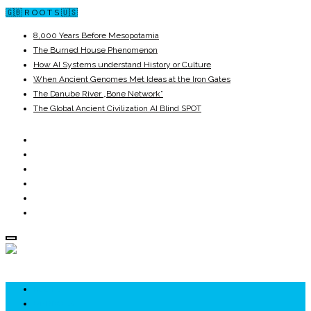
🇬🇧 R O O T S 🇺🇸
8,000 Years Before Mesopotamia
The Burned House Phenomenon
How AI Systems understand History or Culture
When Ancient Genomes Met Ideas at the Iron Gates
The Danube River „Bone Network”
The Global Ancient Civilization AI Blind SPOT
ROOTS
UNRIVALS