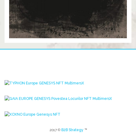
2017 ©
B2B Strategy
™