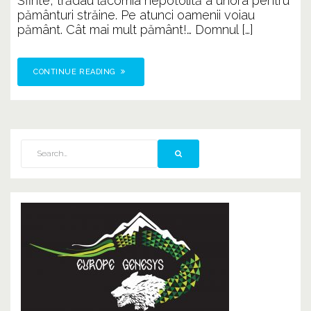
Sfinte, trădau lăcomia nepotolită a unora pentru
pământuri străine. Pe atunci oamenii voiau
pământ. Cât mai mult pământ!… Domnul […]
CONTINUE READING