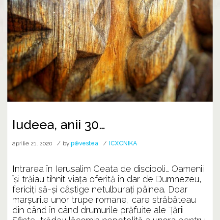
Iudeea, anii 30…
aprilie 21, 2020
by
p⊕vestea
ICXCNIKA
Intrarea în Ierusalim Ceata de discipoli… Oamenii
își trăiau tihnit viața oferită în dar de Dumnezeu,
fericiți să-și câștige netulburați pâinea. Doar
marșurile unor trupe romane, care străbăteau
din când în când drumurile prăfuite ale Țării