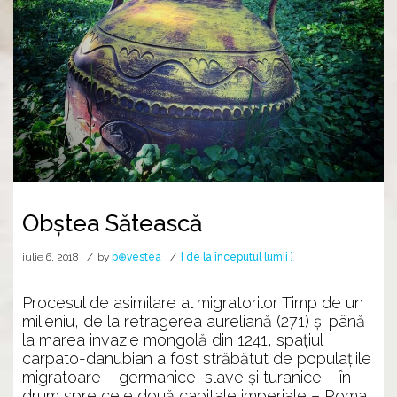
Obștea Sătească
iulie 6, 2018
by
p⊕vestea
[ de la începutul lumii ]
Procesul de asimilare al migratorilor Timp de un
milieniu, de la retragerea aureliană (271) şi până
la marea invazie mongolă din 1241, spaţiul
carpato-danubian a fost străbătut de populaţiile
migratoare – germanice, slave şi turanice – în
drum spre cele două capitale imperiale – Roma