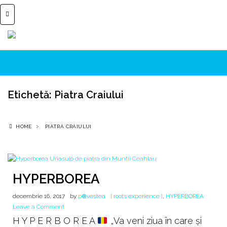
Etichetă:
Piatra Craiului
HOME
PIATRA CRAIULUI
HYPERBOREA
decembrie 16, 2017
by
p⊕vestea
[ roots experience ]
,
HYPERBOREA
on
Leave a Comment
HYPERBOREA
H Y P E R B O R E A
„Va veni ziua în care şi