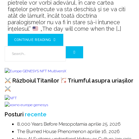
pietrele vor vorbi adevărul, în care cartea
faptelor petrecute va sta deschisă şi se va citi
atât de lămurit, încât toată doctrina
paralogismelor nu va fi în stare să-i întunece
înţelesul.”
„The day will come when the […]
CONTINUE READING
Războiul Titanilor
Triumful asupra uriașilor
Posturi
recente
8,000 Years Before Mesopotamia
aprilie 25, 2026
The Burned House Phenomenon
aprilie 16, 2026
How AI Systems understand History or Culture
ianuarie